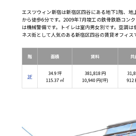
エスツウィン新宿は新宿区四谷にある地下1階、地
から徒歩6分です。2009年7月竣工の鉄骨鉄筋コ
は機械警備です。トイレは室内男女別です。空調は
ネス街として人気のある新宿区四谷の賃貸オフィス
階
面積
賃料
共
34.9 坪
381,818 円
31,
3F
115.37 ㎡
10,940 円(坪)
912