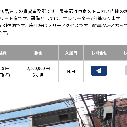
上6階建ての賃貸事務所です。最寄駅は東京メトロ丸ノ内線の
ンクリート造です。設備としては、エレベーターが1基あります。
個別空調です。床仕様はフリーアクセスです。耐震設計となっ
です。
益費
敷金
入居日
お問合せ
お
818 円
2,100,000 円
即日
 円(坪)
6 ヶ月