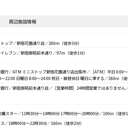
周辺施設情報
トップ／新宿花園通り店／260m（徒歩3分）
イレブン／新宿御苑前本通り／97m（徒歩1分）
銀行／ATM ミニストップ新宿花園通り店出張所／［ATM］平日 0:00～24
:00～22:00 日曜日 8:00～24:00 祝日・振替休日 曜日に準ずる／260m（
ン銀行／新宿御苑前本通り店／［営業時間］24時間営業ではありません／
）
牡蠣スター／11時30分～14時00分 17時00分～20時00分／100m（徒歩
ス／18時00分～22時30分／160m（徒歩2分）