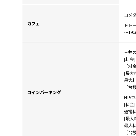
コメダ
カフェ
ドトール
～19
三井の
[料金]
［料金］
[最大
最大料
［台数
コインパーキング
NPC
[料金]
通常料
[最大
最大料
［台数