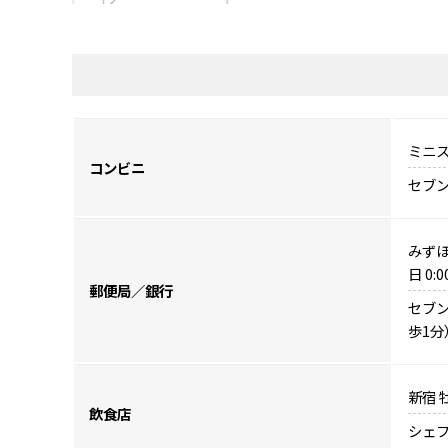
ミニス
コンビニ
セブン
みずほ
日 0
郵便局／銀行
セブ
歩1分
新宿 
飲食店
シェフ