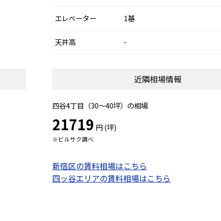
エレベーター
1基
天井高
-
近隣相場情報
四谷4丁目（30～40坪）の相場
21719
円 (坪)
※ビルサク調べ
新宿区の賃料相場はこちら
四ッ谷エリアの賃料相場はこちら