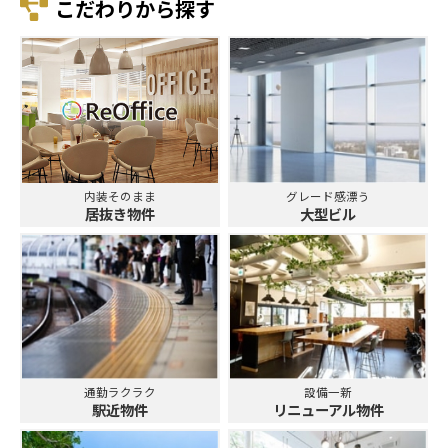
こだわりから探す
内装そのまま
グレード感漂う
居抜き物件
大型ビル
通勤ラクラク
設備一新
駅近物件
リニューアル物件