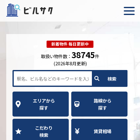
新着物件 毎日更新中
38745
取扱い物件数：
件
(2026年8月更新)
エリアから
路線から
探す
探す
こだわり
賃貸相場
検索