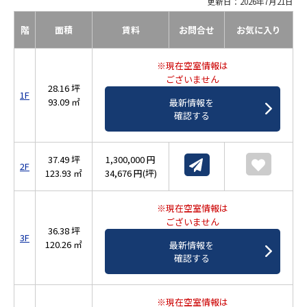
更新日：2026年7月21日
階
面積
賃料
お問合せ
お気に入り
※現在空室情報は
ございません
28.16 坪
1F
93.09 ㎡
最新情報を
確認する
37.49 坪
1,300,000 円
2F
123.93 ㎡
34,676 円(坪)
※現在空室情報は
ございません
36.38 坪
3F
120.26 ㎡
最新情報を
確認する
※現在空室情報は