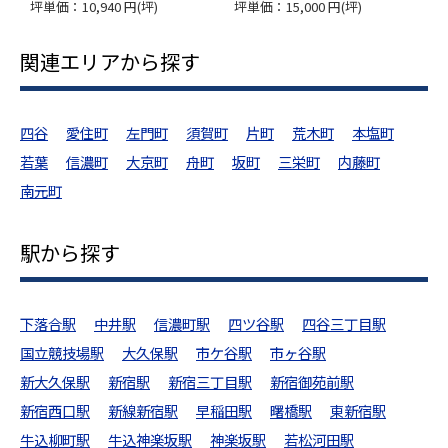
 円(坪)
坪単価：15,000 円(坪)
坪単価：15,997 円(坪)
関連エリアから探す
四谷
愛住町
左門町
須賀町
片町
荒木町
本塩町
若葉
信濃町
大京町
舟町
坂町
三栄町
内藤町
南元町
駅から探す
下落合駅
中井駅
信濃町駅
四ツ谷駅
四谷三丁目駅
国立競技場駅
大久保駅
市ケ谷駅
市ヶ谷駅
新大久保駅
新宿駅
新宿三丁目駅
新宿御苑前駅
新宿西口駅
新線新宿駅
早稲田駅
曙橋駅
東新宿駅
牛込柳町駅
牛込神楽坂駅
神楽坂駅
若松河田駅