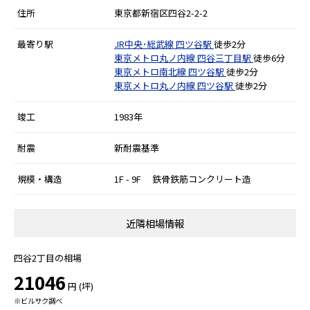
住所
東京都新宿区四谷2-2-2
最寄り駅
JR中央･総武線
四ツ谷駅
徒歩2分
東京メトロ丸ノ内線
四谷三丁目駅
徒歩6分
東京メトロ南北線
四ツ谷駅
徒歩2分
東京メトロ丸ノ内線
四ツ谷駅
徒歩2分
竣工
1983年
耐震
新耐震基準
規模・構造
1F - 9F 鉄骨鉄筋コンクリート造
近隣相場情報
四谷2丁目の相場
21046
円 (坪)
※ビルサク調べ