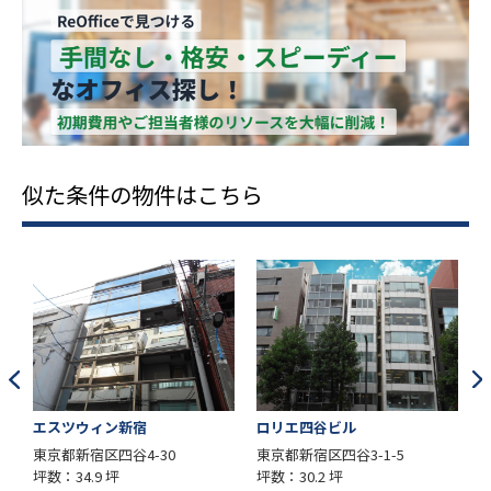
似た条件の物件はこちら
宿
ロリエ四谷ビル
斉藤ビルディング
4-30
東京都新宿区四谷3-1-5
東京都新宿区四谷3-1-
坪数：30.2 坪
坪数：17.6 坪