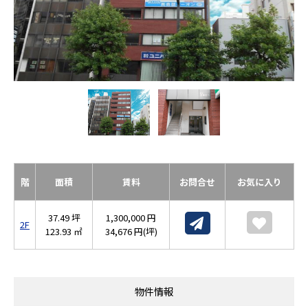
階
面積
賃料
お問合せ
お気に入り
37.49 坪
1,300,000 円
2F
123.93 ㎡
34,676 円(坪)
物件情報