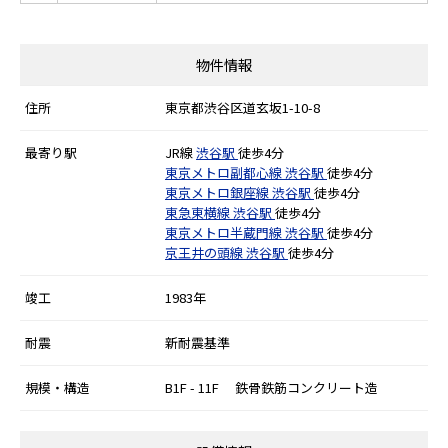
物件情報
住所
東京都渋谷区道玄坂1-10-8
最寄り駅
JR線
渋谷駅
徒歩4分
東京メトロ副都心線
渋谷駅
徒歩4分
東京メトロ銀座線
渋谷駅
徒歩4分
東急東横線
渋谷駅
徒歩4分
東京メトロ半蔵門線
渋谷駅
徒歩4分
京王井の頭線
渋谷駅
徒歩4分
竣工
1983年
耐震
新耐震基準
規模・構造
B1F - 11F 鉄骨鉄筋コンクリート造