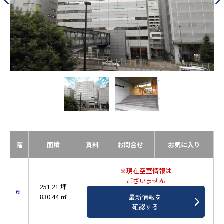
階
面積
賃料
お問合せ
お気に入り
※現在空室情報は
ございません
251.21 坪
6F
830.44 ㎡
最新情報を
確認する