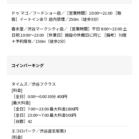
ドゥ マゴ／フードショー店／［営業時間］10:00～21:00 ［取
扱］イートインあり 店内禁煙／250m（徒歩3分）
春水堂／渋谷マークシティ店／［営業時間］平日 8:00～23:00 土
日祝 10:00～23:00 ［休業日］施設の休館日に同じ ［備考］70席
＊予約席有／150m（徒歩2分）
コインパーキング
タイムズ／渋谷フクラス
[料金]
［全日］0:00～0:00 30分 400円
[最大料金]
［全日］7:00～23:00 最大料金1800円
［全日］23:00～7:00 最大料金500円
［台数］42
エコロパーク／渋谷道玄坂第3
[料金]