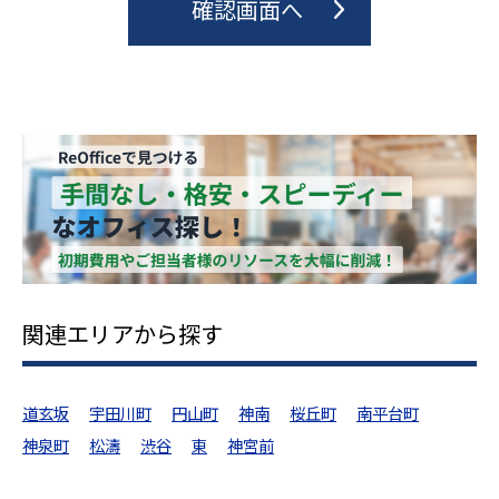
関連エリアから探す
道玄坂
宇田川町
円山町
神南
桜丘町
南平台町
神泉町
松濤
渋谷
東
神宮前