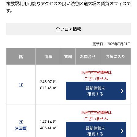
複数駅利用可能なアクセスの良い渋谷区道玄坂の賃貸オフィスで
す。
全フロア情報
更新日：2026年7月31日
階
面積
賃料
お問合せ
お気に入り
※現在空室情報は
ございません
246.07 坪
1F
813.45 ㎡
最新情報を
確認する
※現在空室情報は
ございません
2F
147.14 坪
486.41 ㎡
最新情報を
(A区画)
確認する