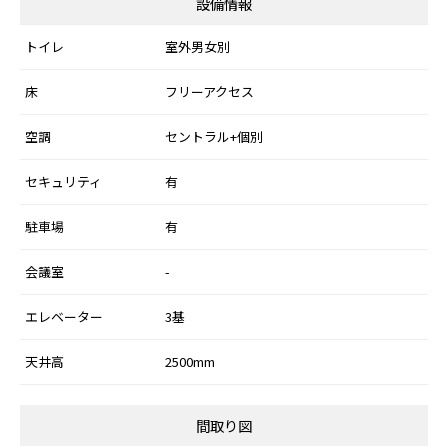
設備情報
トイレ
室外男女別
床
フリーアクセス
空調
セントラル+個別
セキュリティ
有
駐車場
有
会議室
-
エレベーター
3基
天井高
2500mm
間取り図