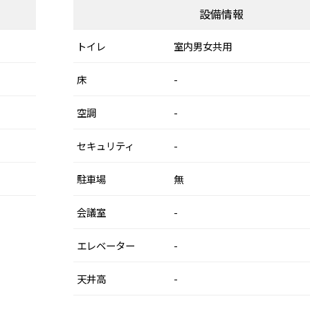
設備情報
トイレ
室内男女共用
床
-
空調
-
セキュリティ
-
駐車場
無
会議室
-
エレベーター
-
天井高
-