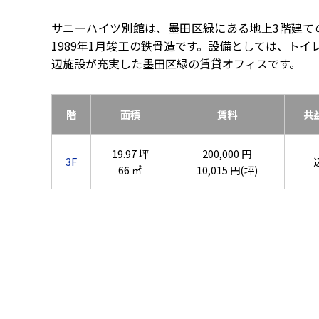
サニーハイツ別館は、墨田区緑にある地上3階建て
1989年1月竣工の鉄骨造です。設備としては、ト
辺施設が充実した墨田区緑の賃貸オフィスです。
階
面積
賃料
共
19.97 坪
200,000 円
3F
66 ㎡
10,015 円(坪)