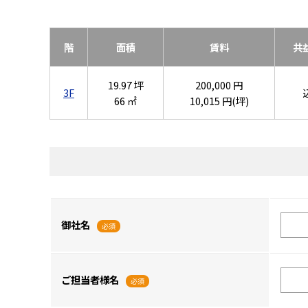
階
面積
賃料
共
19.97 坪
200,000 円
3F
66 ㎡
10,015 円(坪)
御社名
必須
ご担当者様名
必須