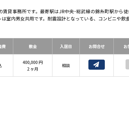
の賃貸事務所です。最寄駅はJR中央･総武線の錦糸町駅から徒
イレは室内男女共用です。耐震設計となっている、コンビニや飲
益費
敷金
入居日
お問合せ
お
400,000 円
込
相談
2 ヶ月