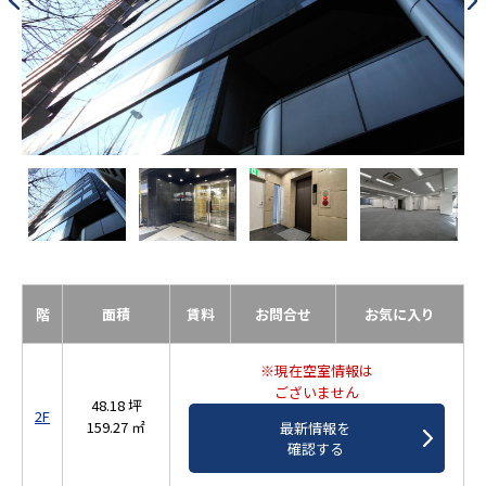
階
面積
賃料
お問合せ
お気に入り
※現在空室情報は
ございません
48.18 坪
2F
159.27 ㎡
最新情報を
確認する