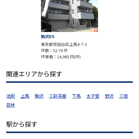
駒沢DS
東京都世田谷区上馬4-7-3
坪数：52.79 坪
坪単価：14,965 円(坪)
関連エリアから探す
池尻
上馬
駒沢
三軒茶屋
下馬
太子堂
野沢
三宿
若林
駅から探す