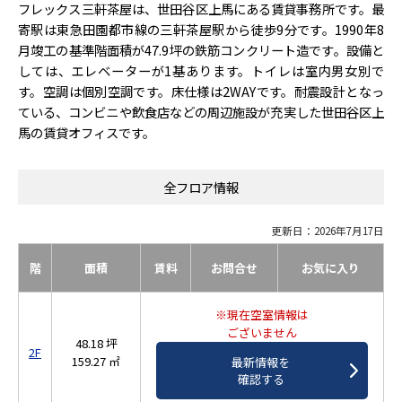
フレックス三軒茶屋は、世田谷区上馬にある賃貸事務所です。最
寄駅は東急田園都市線の三軒茶屋駅から徒歩9分です。1990年8
月竣工の基準階面積が47.9坪の鉄筋コンクリート造です。設備と
しては、エレベーターが1基あります。トイレは室内男女別で
す。空調は個別空調です。床仕様は2WAYです。耐震設計となっ
ている、コンビニや飲食店などの周辺施設が充実した世田谷区上
馬の賃貸オフィスです。
全フロア情報
更新日：2026年7月17日
階
面積
賃料
お問合せ
お気に入り
※現在空室情報は
ございません
48.18 坪
2F
159.27 ㎡
最新情報を
確認する