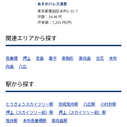
あすかパレス浅草
東京都墨田区本所1-31-7
坪数：34.46 坪
坪単価：7,255 円(坪)
関連エリアから探す
吾妻橋
押上
京島
業平
東駒形
東向島
文花
本所
向島
八広
駅から探す
とうきょうスカイツリー駅
京成曳舟駅
八広駅
小村井駅
押上〈スカイツリー前〉駅
押上（スカイツリー前）駅
曳舟駅
本所吾妻橋駅
東向島駅