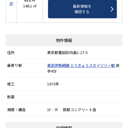
44.8 坪
3F
148.1 ㎡
最新情報を
確認する
物件情報
住所
東京都墨田区向島1-27-5
最寄り駅
東武伊勢崎線
とうきょうスカイツリー駅
徒
歩4分
竣工
1973年
耐震
規模・構造
1F - 7F 鉄筋コンクリート造
設備情報