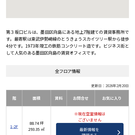
第３坂口ビルは、墨田区向島にある地上7階建ての賃貸事務所で
す。最寄駅は東武伊勢崎線のとうきょうスカイツリー駅から徒歩
4分です。1973年竣工の鉄筋コンクリート造です。ビジネス街と
して人気のある墨田区向島の賃貸オフィスです。
全フロア情報
更新日：2026年2月20日
階
面積
賃料
お問合せ
お気に入り
※現在空室情報は
ございません
88.74 坪
1-2F
293.35 ㎡
最新情報を