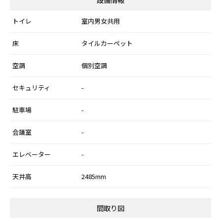
トイレ
室内男女共用
床
タイルカーペット
空調
個別空調
セキュリティ
-
駐車場
-
会議室
-
エレベーター
-
天井高
2485mm
間取り図