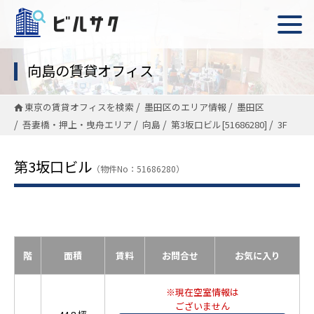
向島の賃貸オフィス
東京の賃貸オフィスを検索
墨田区のエリア情報
墨田区
吾妻橋・押上・曳舟エリア
向島
第3坂口ビル[51686280]
3F
第3坂口ビル
（物件No：51686280）
階
面積
賃料
お問合せ
お気に入り
※現在空室情報は
ございません