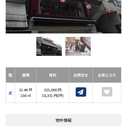
階
面積
賃料
お問合せ
お気に入り
31.46 坪
325,000 円
4F
104 ㎡
10,331 円(坪)
物件情報