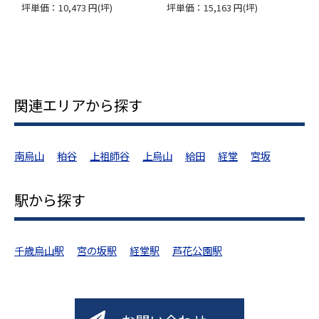
坪単価：10,473 円(坪)
坪単価：15,163 円(坪)
坪
坪
関連エリアから探す
南烏山
粕谷
上祖師谷
上烏山
給田
経堂
宮坂
駅から探す
千歳烏山駅
宮の坂駅
経堂駅
芦花公園駅