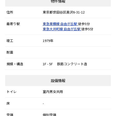
物件情報
住所
東京都世田谷区奥沢6-31-12
最寄り駅
東急東横線
自由が丘駅
徒歩5分
東急大井町線
自由が丘駅
徒歩5分
竣工
1979年
耐震
規模・構造
1F - 5F 鉄筋コンクリート造
設備情報
トイレ
室内男女共用
床
-
空調
個別空調