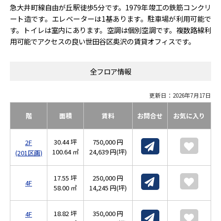
急大井町線自由が丘駅徒歩5分です。1979年竣工の鉄筋コンクリ
ート造です。エレベーターは1基あります。駐車場が利用可能で
す。トイレは室内にあります。空調は個別空調です。複数路線利
用可能でアクセスの良い世田谷区奥沢の賃貸オフィスです。
全フロア情報
更新日：2026年7月17日
階
面積
賃料
お問合せ
お気に入り
30.44 坪
750,000 円
2F
100.64 ㎡
24,639 円(坪)
(201区画)
17.55 坪
250,000 円
4F
58.00 ㎡
14,245 円(坪)
18.82 坪
350,000 円
4F