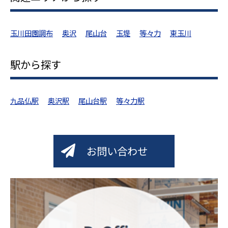
玉川田園調布
奥沢
尾山台
玉堤
等々力
東玉川
駅から探す
九品仏駅
奥沢駅
尾山台駅
等々力駅
お問い合わせ