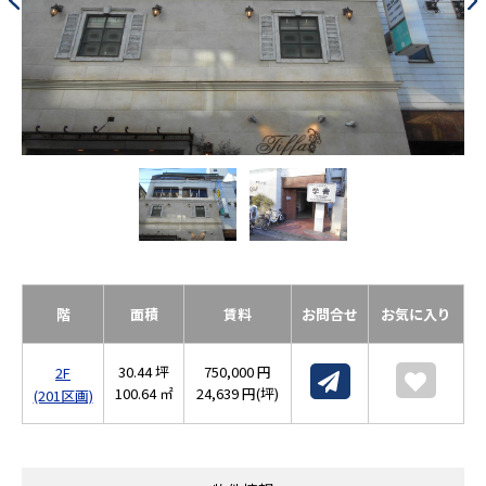
階
面積
賃料
お問合せ
お気に入り
30.44 坪
750,000 円
2F
100.64 ㎡
24,639 円(坪)
(201区画)