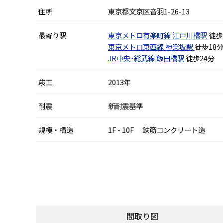
住所
東京都文京区音羽1-26-13
最寄り駅
東京メトロ有楽町線
江戸川橋駅
徒歩
東京メトロ東西線
神楽坂駅
徒歩18
JR中央･総武線
飯田橋駅
徒歩24分
竣工
2013年
耐震
新耐震基準
規模・構造
1F - 10F 鉄筋コンクリート造
間取り図