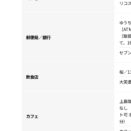
リコス
ゆうち
［ATM
［取扱
郵便局／銀行
て、1
セブン
桜／1
飲食店
大笑酒
上島珈
なし 
ト可 
カフェ
分）