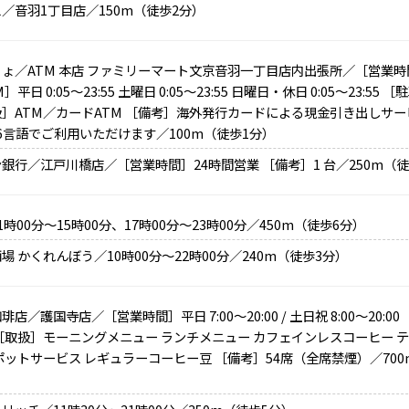
／音羽1丁目店／150m（徒歩2分）
ょ／ATM 本店 ファミリーマート文京音羽一丁目店内出張所／［営業時
］平日 0:05～23:55 土曜日 0:05～23:55 日曜日・休日 0:05～23:55
］ATM／カードATM ［備考］海外発行カードによる現金引き出しサ
6言語でご利用いただけます／100m（徒歩1分）
銀行／江戸川橋店／［営業時間］24時間営業 ［備考］1 台／250m（徒
1時00分～15時00分、17時00分～23時00分／450m（徒歩6分）
場 かくれんぼう／10時00分～22時00分／240m（徒歩3分）
琲店／護国寺店／［営業時間］平日 7:00～20:00 / 土日祝 8:00～20:0
［取扱］モーニングメニュー ランチメニュー カフェインレスコーヒー 
ポットサービス レギュラーコーヒー豆 ［備考］54席（全席禁煙）／700