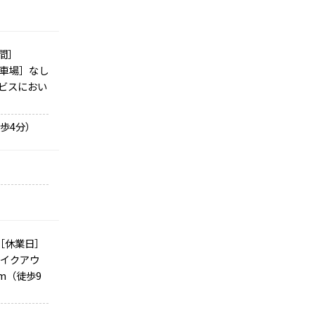
間］
 ［駐車場］なし
ービスにおい
歩4分）
0 ［休業日］
テイクアウ
m（徒歩9