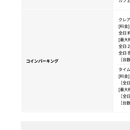
カフェ
クレア
[料金]
全日 終
[最大
全日 
全日 
［台数
コインパーキング
タイム
[料金]
［全日］
[最大
［全日
［台数