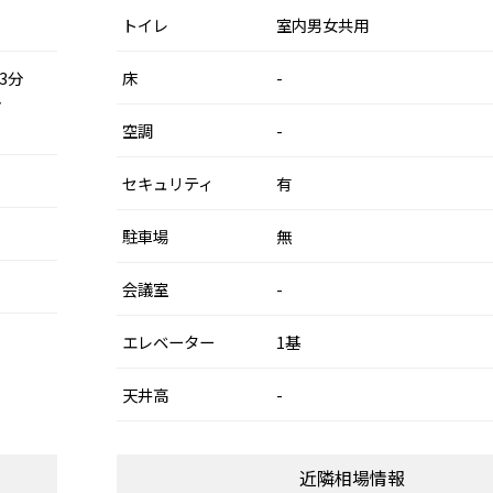
トイレ
室内男女共用
3分
床
-
分
空調
-
セキュリティ
有
駐車場
無
会議室
-
エレベーター
1基
天井高
-
近隣相場情報