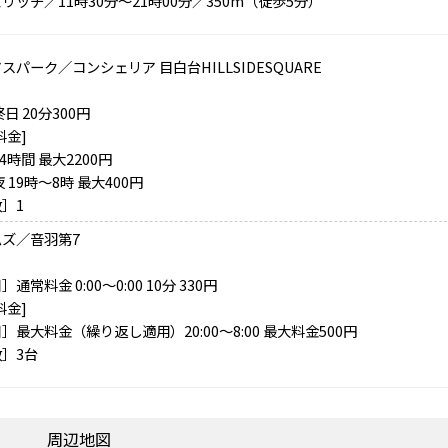
リッチ／11時30分～21時00分／350m（徒歩5分）
スパーク／コンシェリア 目白台HILLSIDESQUARE
日 20分300円
料金]
24時間 最大2200円
夜 19時～8時 最大400円
］1
ズ／音羽第7
通常料金 0:00～0:00 10分 330円
料金]
］最大料金（繰り返し適用）20:00～8:00 最大料金500円
］3台
周辺地図