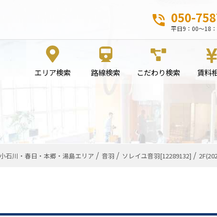
050-758
平日9：00～18：
エリア検索
路線検索
こだわり検索
賃料
小石川・春日・本郷・湯島エリア
音羽
ソレイユ音羽[12289132]
2F(2