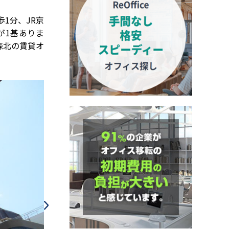
1分、JR京
が1基ありま
森北の賃貸オ