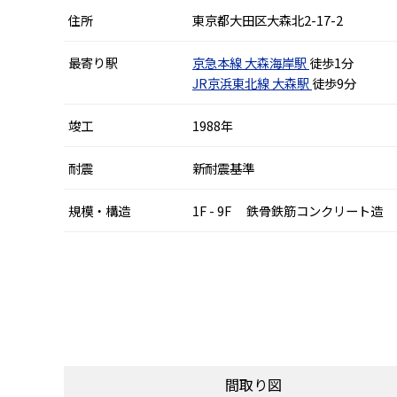
住所
東京都大田区大森北2-17-2
最寄り駅
京急本線
大森海岸駅
徒歩1分
JR京浜東北線
大森駅
徒歩9分
竣工
1988年
耐震
新耐震基準
規模・構造
1F - 9F 鉄骨鉄筋コンクリート造
間取り図