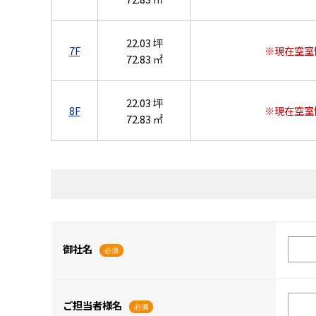
22.03 坪
7F
※現在空室
72.83 ㎡
22.03 坪
8F
※現在空室
72.83 ㎡
御社名
必須
ご担当者様名
必須