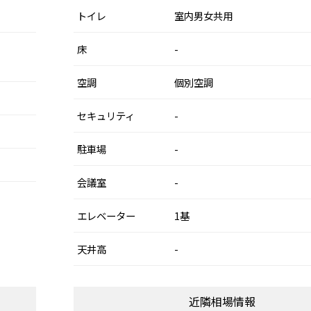
トイレ
室内男女共用
床
-
空調
個別空調
セキュリティ
-
駐車場
-
会議室
-
エレベーター
1基
天井高
-
近隣相場情報