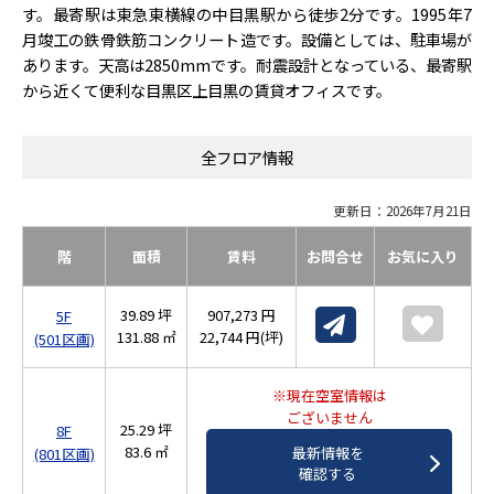
す。最寄駅は東急東横線の中目黒駅から徒歩2分です。1995年7
月竣工の鉄骨鉄筋コンクリート造です。設備としては、駐車場が
あります。天高は2850mmです。耐震設計となっている、最寄駅
から近くて便利な目黒区上目黒の賃貸オフィスです。
全フロア情報
更新日：2026年7月21日
階
面積
賃料
お問合せ
お気に入り
39.89 坪
907,273 円
5F
131.88 ㎡
22,744 円(坪)
(501区画)
※現在空室情報は
ございません
25.29 坪
8F
83.6 ㎡
最新情報を
(801区画)
確認する