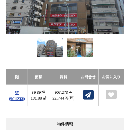
階
面積
賃料
お問合せ
お気に入り
39.89 坪
907,273 円
5F
131.88 ㎡
22,744 円(坪)
(501区画)
物件情報