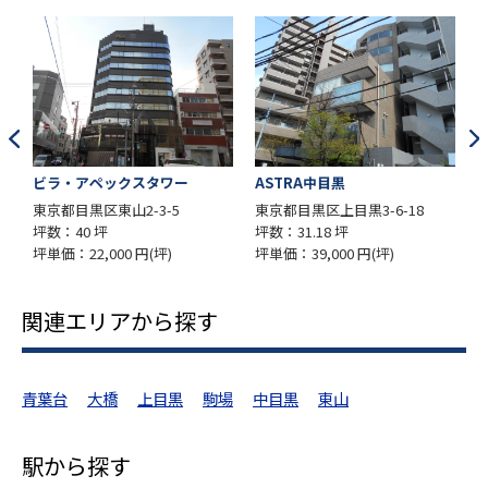
ビラ・アペックスタワー
ASTRA中目黒
東京都目黒区東山2-3-5
東京都目黒区上目黒3-6-18
東
坪数：40 坪
坪数：31.18 坪
坪
坪単価：22,000 円(坪)
坪単価：39,000 円(坪)
坪
関連エリアから探す
青葉台
大橋
上目黒
駒場
中目黒
東山
駅から探す