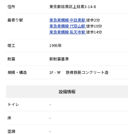
住所
東京都目黒区上目黒3-14-8
最寄り駅
東急東横線
中目黒駅
徒歩2分
東急東横線
代官山駅
徒歩10分
東急東横線
祐天寺駅
徒歩14分
竣工
1995年
耐震
新耐震基準
規模・構造
1F - 9F 鉄骨鉄筋コンクリート造
設備情報
トイレ
-
床
-
空調
-