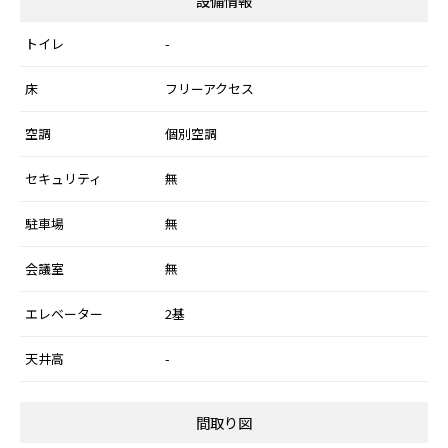
設備情報
トイレ
-
床
フリーアクセス
空調
個別空調
セキュリティ
無
駐車場
無
会議室
無
エレベーター
2基
天井高
-
間取り図