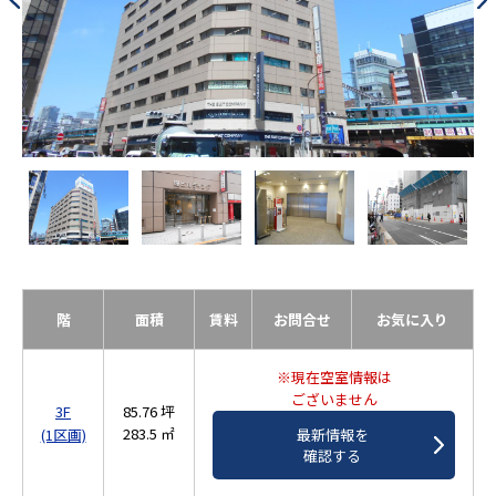
階
面積
賃料
お問合せ
お気に入り
※現在空室情報は
ございません
3F
85.76 坪
283.5 ㎡
(1区画)
最新情報を
確認する