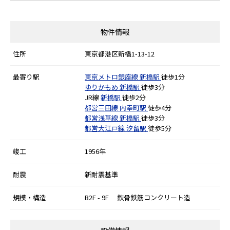
物件情報
住所
東京都港区新橋1-13-12
最寄り駅
東京メトロ銀座線
新橋駅
徒歩1分
ゆりかもめ
新橋駅
徒歩3分
JR線
新橋駅
徒歩2分
都営三田線
内幸町駅
徒歩4分
都営浅草線
新橋駅
徒歩3分
都営大江戸線
汐留駅
徒歩5分
竣工
1956年
耐震
新耐震基準
規模・構造
B2F - 9F 鉄骨鉄筋コンクリート造