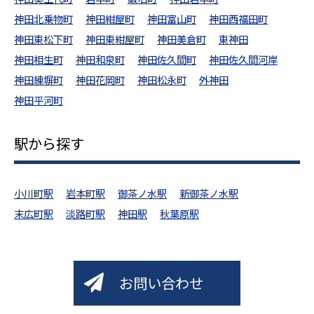
神田北乗物町
神田紺屋町
神田富山町
神田西福田町
神田東松下町
神田東紺屋町
神田美倉町
東神田
神田相生町
神田和泉町
神田佐久間町
神田佐久間河岸
神田練塀町
神田花岡町
神田松永町
外神田
神田平河町
駅から探す
小川町駅
岩本町駅
御茶ノ水駅
新御茶ノ水駅
末広町駅
淡路町駅
神田駅
秋葉原駅
お問い合わせ