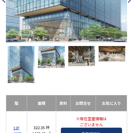
階
面積
賃料
お問合せ
お気に入り
※現在空室情報は
ございません
322.35 坪
12F