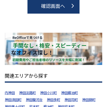
関連エリアから探す
内神田
神田淡路町
神田小川町
神田鍛冶町
神田須田町
神田駿河台
神田多町
神田司町
神田錦町
神田美土代町
岩本町
鍛冶町
神田岩本町