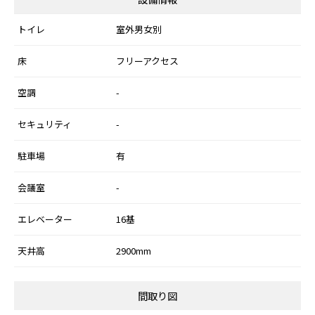
トイレ
室外男女別
床
フリーアクセス
空調
-
セキュリティ
-
駐車場
有
会議室
-
エレベーター
16基
天井高
2900mm
間取り図