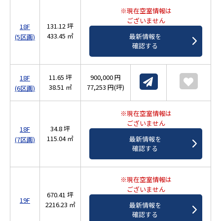
※現在空室情報は
ございません
131.12 坪
18F
433.45 ㎡
最新情報を
(5区画)
確認する
11.65 坪
900,000 円
18F
38.51 ㎡
77,253 円(坪)
(6区画)
※現在空室情報は
ございません
34.8 坪
18F
115.04 ㎡
最新情報を
(7区画)
確認する
※現在空室情報は
ございません
670.41 坪
19F
2216.23 ㎡
最新情報を
確認する