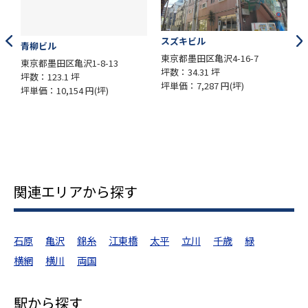
スズキビル
相互ビル
ビル
東京都墨田区亀沢4-16-7
東京都墨田区錦
都墨田区亀沢1-8-13
坪数：34.31 坪
坪数：140.4
123.1 坪
坪単価：7,287 円(坪)
坪単価：12,0
：10,154 円(坪)
関連エリアから探す
石原
亀沢
錦糸
江東橋
太平
立川
千歳
緑
横網
横川
両国
駅から探す