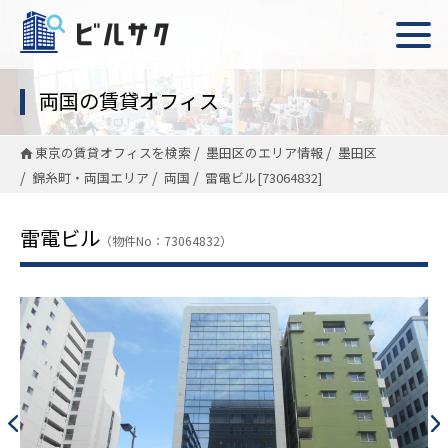
両国の賃貸オフィス
東京の賃貸オフィスを検索
墨田区のエリア情報
墨田区
錦糸町・両国エリア
両国
雷電ビル[73064832]
雷電ビル
（物件No：73064832）