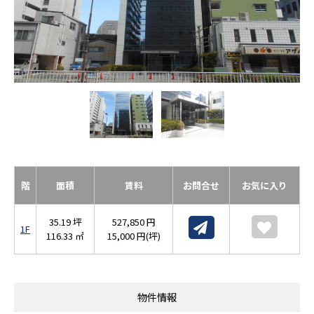
階
面積
賃料
お問合せ
お気に入り
35.19 坪
527,850 円
1F
116.33 ㎡
15,000 円(坪)
物件情報