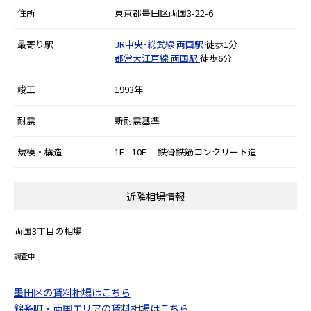
住所
東京都墨田区両国3-22-6
最寄り駅
JR中央･総武線
両国駅
徒歩1分
都営大江戸線
両国駅
徒歩6分
竣工
1993年
耐震
新耐震基準
規模・構造
1F - 10F 鉄骨鉄筋コンクリート造
近隣相場情報
両国3丁目の相場
調査中
墨田区の賃料相場はこちら
錦糸町・両国エリアの賃料相場はこちら