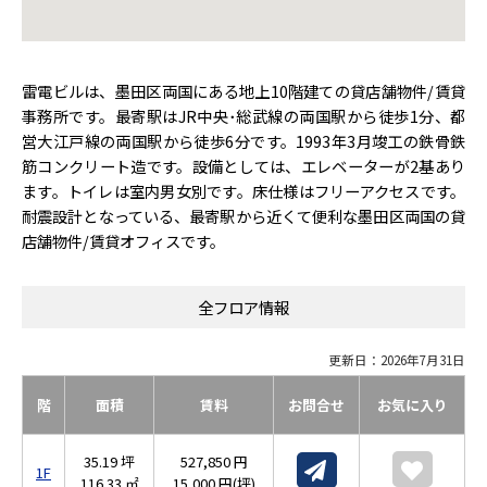
雷電ビルは、墨田区両国にある地上10階建ての貸店舗物件/賃貸
事務所です。最寄駅はJR中央･総武線の両国駅から徒歩1分、都
営大江戸線の両国駅から徒歩6分です。1993年3月竣工の鉄骨鉄
筋コンクリート造です。設備としては、エレベーターが2基あり
ます。トイレは室内男女別です。床仕様はフリーアクセスです。
耐震設計となっている、最寄駅から近くて便利な墨田区両国の貸
店舗物件/賃貸オフィスです。
全フロア情報
更新日：2026年7月31日
階
面積
賃料
お問合せ
お気に入り
35.19 坪
527,850 円
1F
116.33 ㎡
15,000 円(坪)