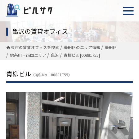
亀沢の賃貸オフィス
東京の賃貸オフィスを検索
墨田区のエリア情報
墨田区
錦糸町・両国エリア
亀沢
青柳ビル[00881755]
青柳ビル
（物件No：00881755）