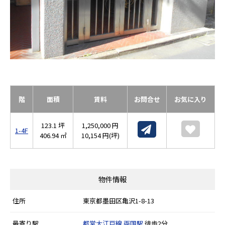
階
面積
賃料
お問合せ
お気に入り
123.1 坪
1,250,000 円
1-4F
406.94 ㎡
10,154 円(坪)
物件情報
住所
東京都墨田区亀沢1-8-13
最寄り駅
都営大江戸線
両国駅
徒歩2分