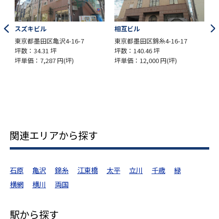
スズキビル
相互ビル
東京都墨田区亀沢4-16-7
東京都墨田区錦糸4-16-17
坪数：34.31 坪
坪数：140.46 坪
坪
坪単価：7,287 円(坪)
坪単価：12,000 円(坪)
坪
関連エリアから探す
石原
亀沢
錦糸
江東橋
太平
立川
千歳
緑
横網
横川
両国
駅から探す