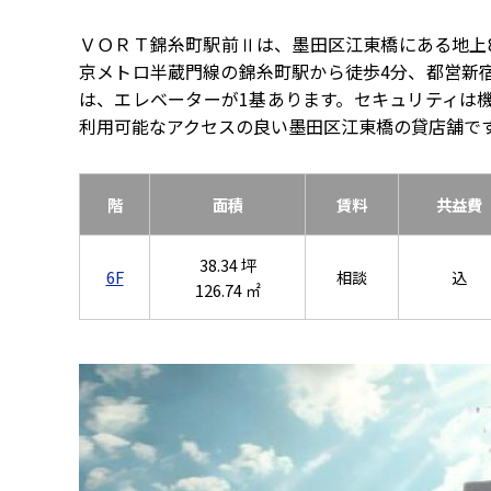
ＶＯＲＴ錦糸町駅前Ⅱは、墨田区江東橋にある地上
京メトロ半蔵門線の錦糸町駅から徒歩4分、都営新宿
は、エレベーターが1基あります。セキュリティは
利用可能なアクセスの良い墨田区江東橋の貸店舗で
階
面積
賃料
共益費
38.34 坪
6F
相談
込
126.74 ㎡