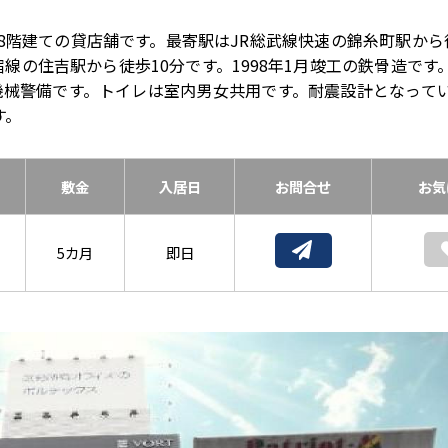
8階建ての貸店舗です。最寄駅はJR総武線快速の錦糸町駅から
線の住吉駅から徒歩10分です。1998年1月竣工の鉄骨造です
機械警備です。トイレは室内男女共用です。耐震設計となって
す。
敷金
入居日
お問合せ
お気
5カ月
即日