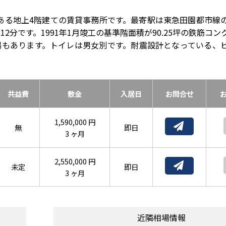
尻にある地上4階建ての賃貸事務所です。最寄駅は東急田園都市線
分です。1991年1月竣工の基準階面積が90.25坪の鉄筋コン
場もあります。トイレは男女別です。耐震設計となっている、
共益費
敷金
入居日
お問合せ
1,590,000 円
無
即日
3 ヶ月
2,550,000 円
未定
即日
3 ヶ月
近隣相場情報