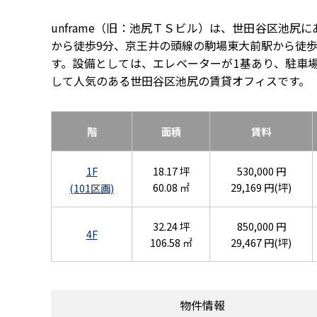
unframe（旧：池尻ＴＳビル）は、世田谷区池
から徒歩9分、京王井の頭線の駒場東大前駅から徒歩12
す。設備としては、エレベーターが1基あり、駐車
して人気のある世田谷区池尻の賃貸オフィスです。
階
面積
賃料
1F
18.17 坪
530,000 円
60.08 ㎡
29,169 円(坪)
(101区画)
32.24 坪
850,000 円
4F
106.58 ㎡
29,467 円(坪)
物件情報