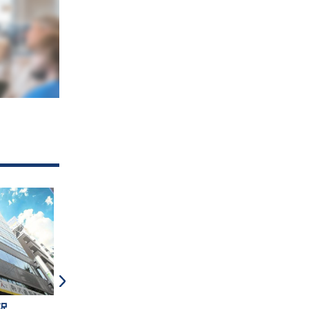
沢
シャローズ
東洋興信所ビル