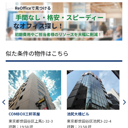
似た条件の物件はこちら
COMBOX三軒茶屋
池尻大橋ビル
東京都世田谷区上馬1-32-3
東京都世田谷区池尻3-22-4
坪数：19.58 坪
坪数：23.58 坪
坪