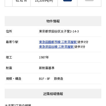
61.41 ㎡
15,339 円(坪)
物件情報
住所
東京都世田谷区太子堂2-14-3
最寄り駅
東急田園都市線
三軒茶屋駅
徒歩3分
東急世田谷線
三軒茶屋駅
徒歩3分
竣工
1987年
耐震
新耐震基準
規模・構造
B1F - 8F 鉄骨造
近隣相場情報
太子堂2丁目の相場