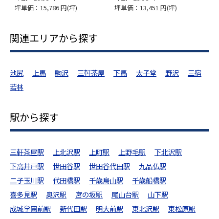
坪単価：15,786 円(坪)
坪単価：13,451 円(坪)
坪
関連エリアから探す
池尻
上馬
駒沢
三軒茶屋
下馬
太子堂
野沢
三宿
若林
駅から探す
三軒茶屋駅
上北沢駅
上町駅
上野毛駅
下北沢駅
下高井戸駅
世田谷駅
世田谷代田駅
九品仏駅
二子玉川駅
代田橋駅
千歳烏山駅
千歳船橋駅
喜多見駅
奥沢駅
宮の坂駅
尾山台駅
山下駅
成城学園前駅
新代田駅
明大前駅
東北沢駅
東松原駅