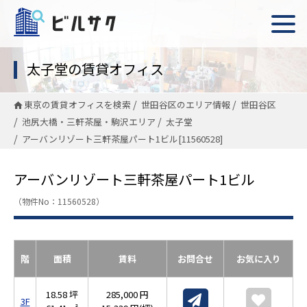
太子堂の賃貸オフィス
東京の賃貸オフィスを検索
世田谷区のエリア情報
世田谷区
池尻大橋・三軒茶屋・駒沢エリア
太子堂
アーバンリゾート三軒茶屋パート1ビル[11560528]
アーバンリゾート三軒茶屋パート1ビル
（物件No：11560528）
階
面積
賃料
お問合せ
お気に入り
18.58 坪
285,000 円
3F