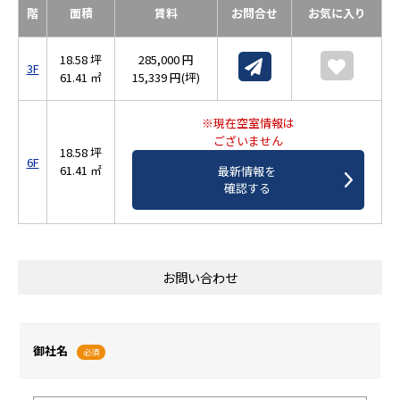
階
面積
賃料
お問合せ
お気に入り
18.58 坪
285,000 円
3F
61.41 ㎡
15,339 円(坪)
※現在空室情報は
ございません
18.58 坪
6F
61.41 ㎡
最新情報を
確認する
お問い合わせ
御社名
必須