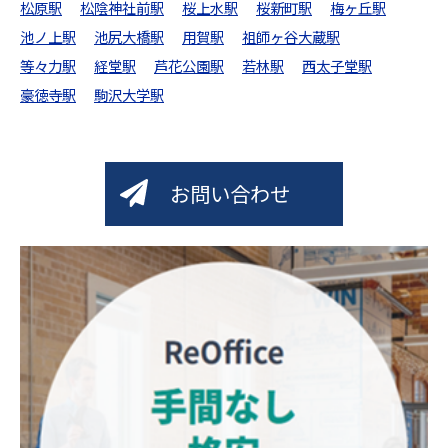
松原駅
松陰神社前駅
桜上水駅
桜新町駅
梅ヶ丘駅
池ノ上駅
池尻大橋駅
用賀駅
祖師ヶ谷大蔵駅
等々力駅
経堂駅
芦花公園駅
若林駅
西太子堂駅
豪徳寺駅
駒沢大学駅
お問い合わせ