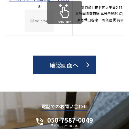
3F
東京都世田谷区太子堂2-14-3
東急田園都市線
三軒茶屋駅
徒歩3
東急世田谷線
三軒茶屋駅
徒歩3分
scrollable
電話でのお問い合わせ
050-7587-0049
平日9：00～18：00