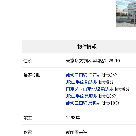
物件情報
住所
東京都文京区本駒込2-28-10
最寄り駅
都営三田線
千石駅
徒歩5分
JR山手線
駒込駅
徒歩8分
東京メトロ南北線
駒込駅
徒歩8分
JR山手線
巣鴨駅
徒歩10分
都営三田線
巣鴨駅
徒歩10分
竣工
1998年
耐震
新耐震基準