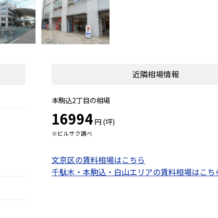
近隣相場情報
本駒込2丁目の相場
16994
円 (坪)
※ビルサク調べ
文京区の賃料相場はこちら
千駄木・本駒込・白山エリアの賃料相場はこち