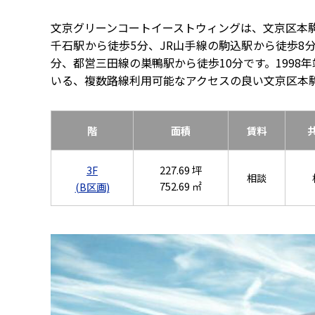
文京グリーンコートイーストウィングは、文京区本
千石駅から徒歩5分、JR山手線の駒込駅から徒歩8
分、都営三田線の巣鴨駅から徒歩10分です。199
いる、複数路線利用可能なアクセスの良い文京区本
階
面積
賃料
3F
227.69 坪
相談
752.69 ㎡
(B区画)