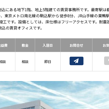
駒込にある地下1階、地上5階建ての賃貸事務所です。最寄駅は
分、東京メトロ南北線の駒込駅から徒歩8分、JR山手線の巣鴨駅
8年竣工です。設備としては、床仕様はフリーアクセスです。耐震
駒込の賃貸オフィスです。
共益費
敷金
入居日
お問合せ
お
相談
相談
即日