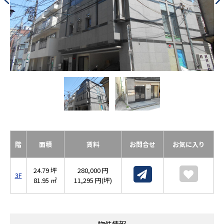
階
面積
賃料
お問合せ
お気に入り
24.79 坪
280,000 円
3F
81.95 ㎡
11,295 円(坪)
物件情報