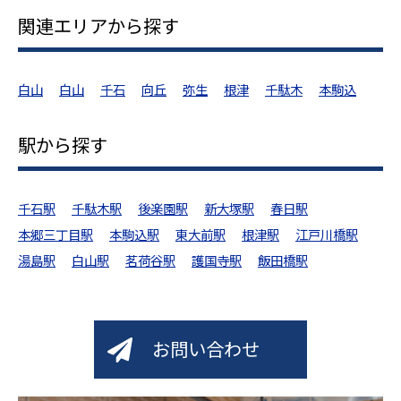
関連エリアから探す
白山
白山
千石
向丘
弥生
根津
千駄木
本駒込
駅から探す
千石駅
千駄木駅
後楽園駅
新大塚駅
春日駅
本郷三丁目駅
本駒込駅
東大前駅
根津駅
江戸川橋駅
湯島駅
白山駅
茗荷谷駅
護国寺駅
飯田橋駅
お問い合わせ