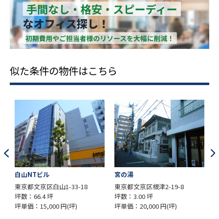
似た条件の物件はこちら
白山NTビル
宮の湯
シンク
東京都文京区白山1-33-18
東京都文京区根津2-19-8
東京都文
坪数：66.4 坪
坪数：3.00 坪
坪数：1
坪単価：15,000 円(坪)
坪単価：20,000 円(坪)
坪単価：