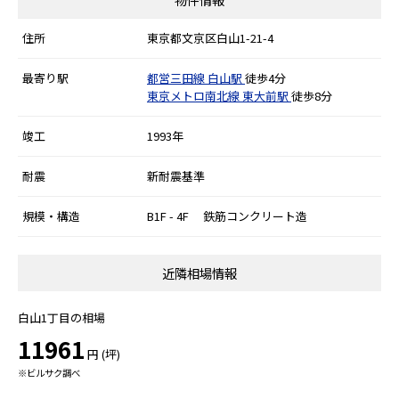
住所
東京都文京区白山1-21-4
最寄り駅
都営三田線
白山駅
徒歩4分
東京メトロ南北線
東大前駅
徒歩8分
竣工
1993年
耐震
新耐震基準
規模・構造
B1F - 4F 鉄筋コンクリート造
近隣相場情報
白山1丁目の相場
11961
円 (坪)
※ビルサク調べ