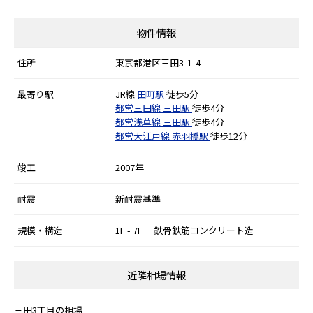
物件情報
住所
東京都港区三田3-1-4
最寄り駅
JR線
田町駅
徒歩5分
都営三田線
三田駅
徒歩4分
都営浅草線
三田駅
徒歩4分
都営大江戸線
赤羽橋駅
徒歩12分
竣工
2007年
耐震
新耐震基準
規模・構造
1F - 7F 鉄骨鉄筋コンクリート造
近隣相場情報
三田3丁目の相場