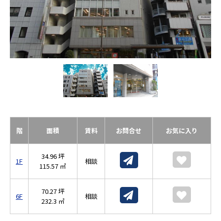
階
面積
賃料
お問合せ
お気に入り
34.96 坪
1F
相談
115.57 ㎡
70.27 坪
6F
相談
232.3 ㎡