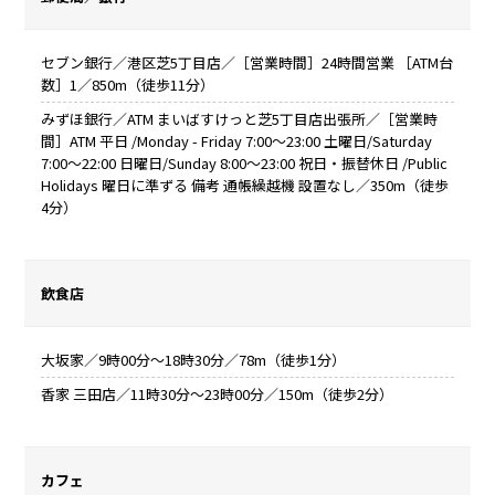
セブン銀行／港区芝5丁目店／［営業時間］24時間営業 ［ATM台
数］1／850m（徒歩11分）
みずほ銀行／ATM まいばすけっと芝5丁目店出張所／［営業時
間］ATM 平日 /Monday - Friday 7:00～23:00 土曜日/Saturday
7:00～22:00 日曜日/Sunday 8:00～23:00 祝日・振替休日 /Public
Holidays 曜日に準ずる 備考 通帳繰越機 設置なし／350m（徒歩
4分）
飲食店
大坂家／9時00分～18時30分／78m（徒歩1分）
香家 三田店／11時30分～23時00分／150m（徒歩2分）
カフェ