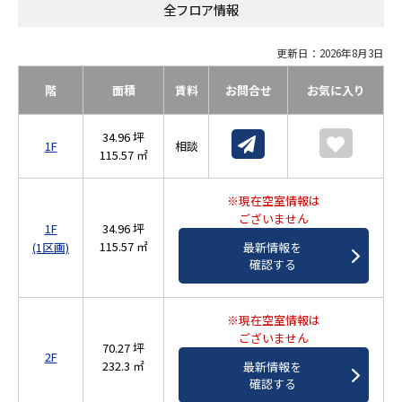
全フロア情報
更新日：2026年8月3日
階
面積
賃料
お問合せ
お気に入り
34.96 坪
1F
相談
115.57 ㎡
※現在空室情報は
ございません
1F
34.96 坪
115.57 ㎡
最新情報を
(1区画)
確認する
※現在空室情報は
ございません
70.27 坪
2F
232.3 ㎡
最新情報を
確認する