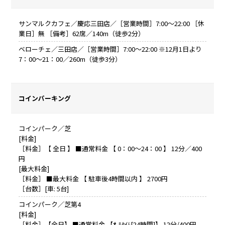
サンマルクカフェ／慶応三田店／［営業時間］7:00～22:00 ［休
業日］無 ［備考］62席／140m（徒歩2分）
ベローチェ／三田店／［営業時間］7:00～22:00 ※12月1日より
7：00～21：00／260m（徒歩3分）
コインパーキング
コインパーク／芝
[料金]
［料金］【 全日 】 ■通常料金 【 0：00～24：00 】 12分／400
円
[最大料金]
［料金］ ■最大料金 【 駐車後4時間以内 】 2700円
［台数］[車: 5台]
コインパーク／芝第4
[料金]
［料金］【全日】 ■通常料金 【ｵ-ﾙﾀｲﾑ[24時間]】 12分/400円