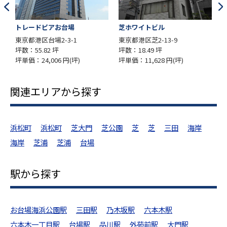
芝ホワイトビル
岡家寿ビル
東京都港区芝2-13-9
東京都港区芝浦1-7-14
坪数：18.49 坪
坪数：62.95 坪
坪単価：11,628 円(坪)
坪単価：13,000 円(坪)
関連エリアから探す
浜松町
浜松町
芝大門
芝公園
芝
芝
三田
海岸
海岸
芝浦
芝浦
台場
駅から探す
お台場海浜公園駅
三田駅
乃木坂駅
六本木駅
六本木一丁目駅
台場駅
品川駅
外苑前駅
大門駅