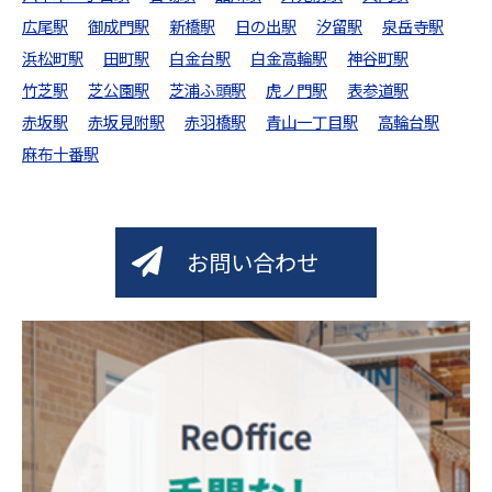
広尾駅
御成門駅
新橋駅
日の出駅
汐留駅
泉岳寺駅
浜松町駅
田町駅
白金台駅
白金高輪駅
神谷町駅
竹芝駅
芝公園駅
芝浦ふ頭駅
虎ノ門駅
表参道駅
赤坂駅
赤坂見附駅
赤羽橋駅
青山一丁目駅
高輪台駅
麻布十番駅
お問い合わせ