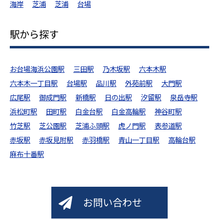
海岸
芝浦
芝浦
台場
駅から探す
お台場海浜公園駅
三田駅
乃木坂駅
六本木駅
六本木一丁目駅
台場駅
品川駅
外苑前駅
大門駅
広尾駅
御成門駅
新橋駅
日の出駅
汐留駅
泉岳寺駅
浜松町駅
田町駅
白金台駅
白金高輪駅
神谷町駅
竹芝駅
芝公園駅
芝浦ふ頭駅
虎ノ門駅
表参道駅
赤坂駅
赤坂見附駅
赤羽橋駅
青山一丁目駅
高輪台駅
麻布十番駅
お問い合わせ