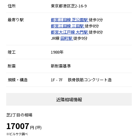
住所
東京都港区芝2-16-9
最寄り駅
都営三田線
芝公園駅
徒歩3分
都営三田線
三田駅
徒歩8分
都営大江戸線
大門駅
徒歩8分
JR線
田町駅
徒歩9分
竣工
1988年
耐震
新耐震基準
規模・構造
1F - 7F 鉄骨鉄筋コンクリート造
近隣相場情報
芝2丁目の相場
17007
円 (坪)
※ビルサク調べ