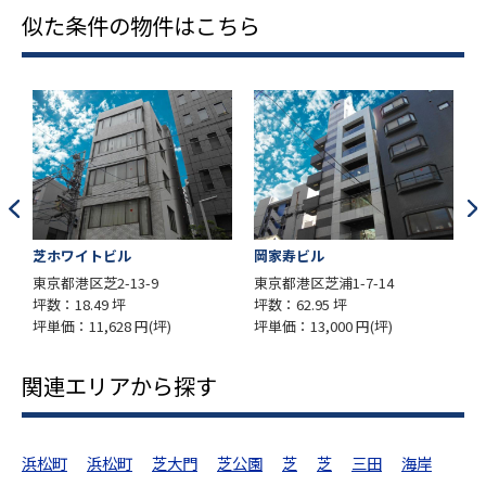
似た条件の物件はこちら
ビル
岡家寿ビル
御田八幡ビル
-13-9
東京都港区芝浦1-7-14
東京都港区三田3-7
9 坪
坪数：62.95 坪
坪数：12.51 坪
628 円(坪)
坪単価：13,000 円(坪)
坪単価：14,388 円
関連エリアから探す
浜松町
浜松町
芝大門
芝公園
芝
芝
三田
海岸