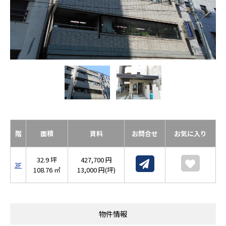
階
面積
賃料
お問合せ
お気に入り
32.9 坪
427,700 円
3F
108.76 ㎡
13,000 円(坪)
物件情報