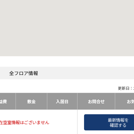
全フロア情報
更新日：2
益費
敷金
入居日
お問合せ
お
最新情報を
在空室情報はございません
確認する