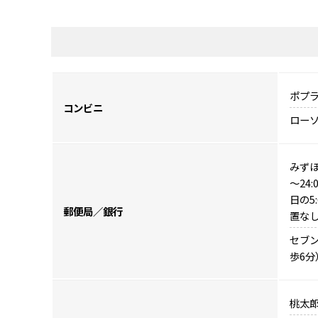
ポプラ
コンビニ
ローソ
みずほ
～24:
日の5
郵便局／銀行
置なし
セブン
歩6分
桃太郎／