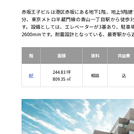
赤坂王子ビルは港区赤坂にある地下1階、地上9階
分、東京メトロ半蔵門線の青山一丁目駅から徒歩3分で
す。設備としては、エレベーターが3基あり、駐車
2600mmです。耐震設計となっている、最寄駅か
階
面積
賃料
共益費
244.83 坪
4F
相談
込
809.35 ㎡