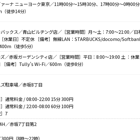
ァーナ ニューヨーク東京／11時00分～15時30分、17時00分～0時00
0m（徒歩14分）
バックス／青山ビルヂング店／［営業時間］月～土：7:00～21:00／日祝
0 ［休業日］不定休 ［備考］無線LAN：STARBUCKS/docomo/Softbank
／400m（徒歩5分）
ズ／赤坂ガーデンシティ店／［営業時間］平日：8:00～19:00 土 ：休業
［備考］Tully's Wi-Fi／600m（徒歩8分）
ムズ駐車場／赤坂8丁目
通常料金 / 08:00-22:00 15分 300円
通常料金 / 22:00-08:00 60分 100円
］7
24H／赤坂7丁目第2
／300円（8時～22時）