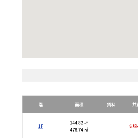
階
面積
賃料
共
144.82 坪
1F
※現
478.74 ㎡