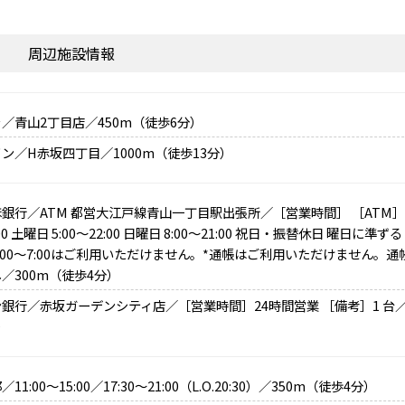
周辺施設情報
／青山2丁目店／450m（徒歩6分）
ン／H赤坂四丁目／1000m（徒歩13分）
銀行／ATM 都営大江戸線青山一丁目駅出張所／［営業時間］ ［ATM］平日
00 土曜日 5:00～22:00 日曜日 8:00～21:00 祝日・振替休日 曜日に準ずる
:00～7:00はご利用いただけません。*通帳はご利用いただけません。通
／300m（徒歩4分）
銀行／赤坂ガーデンシティ店／［営業時間］24時間営業 ［備考］1 台／
）
11:00～15:00／17:30～21:00（L.O.20:30）／350m（徒歩4分）