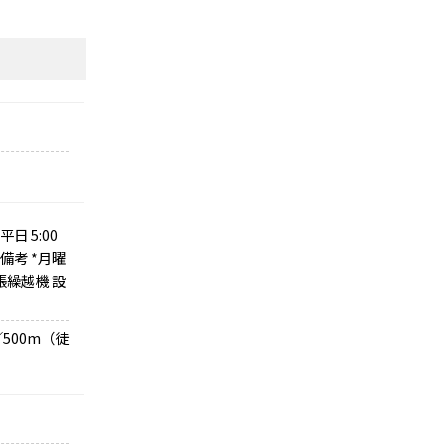
 5:00
 備考 *月曜
帳繰越機 設
500m（徒