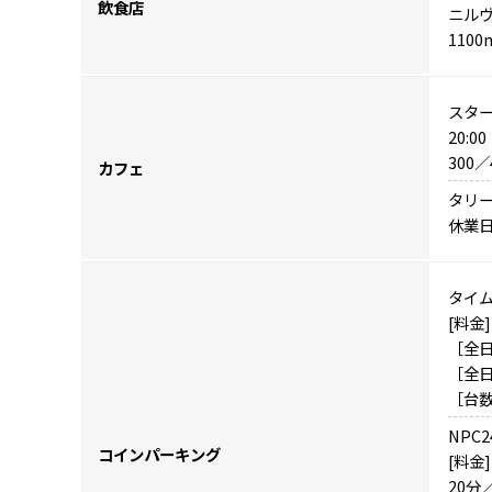
飲食店
ニルヴ
110
スター
20:0
300
カフェ
タリー
休業日 
タイ
[料金]
［全日］
［全日］
［台数
NPC
コインパーキング
[料金]
20分