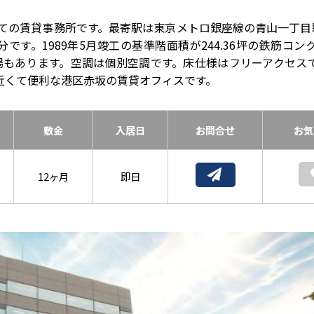
建ての賃貸事務所です。最寄駅は東京メトロ銀座線の青山一丁目
す。1989年5月竣工の基準階面積が244.36坪の鉄筋コン
場もあります。空調は個別空調です。床仕様はフリーアクセス
ら近くて便利な港区赤坂の賃貸オフィスです。
敷金
入居日
お問合せ
お気
12ヶ月
即日