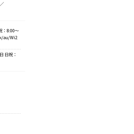
分／
：8:00～
/au/Wi2
日 日祝：