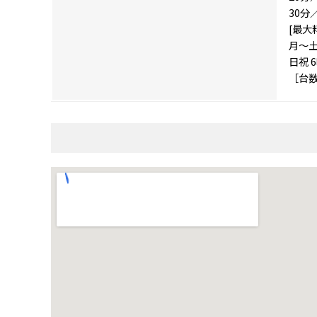
30分
[最大
月～土
日祝 6
［台数