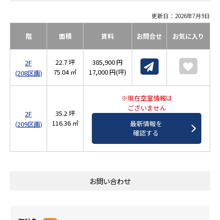
更新日：2026年7月9日
階
面積
賃料
お問合せ
お気に入り
22.7 坪
385,900 円
2F
75.04 ㎡
17,000 円(坪)
(208区画)
※現在空室情報は
ございません
35.2 坪
2F
116.36 ㎡
最新情報を
(209区画)
確認する
お問い合わせ