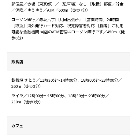
郵便局／赤坂（東京都）／［駐車場］なし ［取扱］郵便／貯金
／保険／ゆうゆう／ATM／600m（徒歩7分）
ローソン銀行／赤坂六丁目共同出張所／［営業時間］24時間
［取扱］海外発行カード対応、視覚障害者対応 ［備考］ご利用
可能な金融機関 当店のATM管理はローソン銀行です／450m（徒
歩6分）
飲食店
鉄板焼 さとう／11時30分～14時00分、18時00分～23時00分／
260m（徒歩3分）
ライラ／12時00分～15時00分、18時30分～23時00分／
230m（徒歩3分）
カフェ