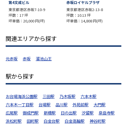
赤坂ロイヤルプラザ
赤坂余湖ビル
東京都港区赤坂2-13-8
東京都港区赤坂4-8-6
坪数：10.13 坪
坪数：18.48 坪
坪単価：14,808 円(坪)
坪単価：15,000 円(坪)
関連エリアから探す
元赤坂
赤坂
溜池山王
駅から探す
お台場海浜公園駅
三田駅
乃木坂駅
六本木駅
六本木一丁目駅
台場駅
品川駅
外苑前駅
大門駅
広尾駅
御成門駅
新橋駅
日の出駅
汐留駅
泉岳寺駅
浜松町駅
田町駅
白金台駅
白金高輪駅
神谷町駅