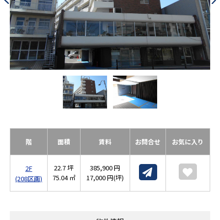
階
面積
賃料
お問合せ
お気に入り
22.7 坪
385,900 円
2F
75.04 ㎡
17,000 円(坪)
(208区画)