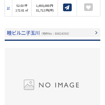
52.03 坪
1,650,000 円
1F
172.01 ㎡
31,712 円(坪)
睦ビル二子玉川
（物件No：80824350）