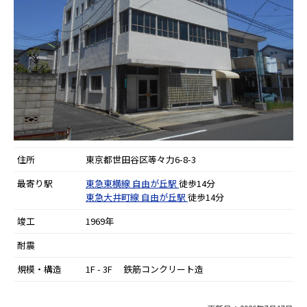
住所
東京都世田谷区等々力6-8-3
最寄り駅
東急東横線
自由が丘駅
徒歩14分
東急大井町線
自由が丘駅
徒歩14分
竣工
1969年
耐震
規模・構造
1F - 3F 鉄筋コンクリート造