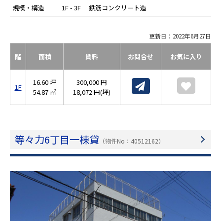
規模・構造
1F - 3F 鉄筋コンクリート造
更新日：2022年6月27日
階
面積
賃料
お問合せ
お気に入り
16.60 坪
300,000 円
1F
54.87 ㎡
18,072 円(坪)
等々力6丁目一棟貸
（物件No：40512162）