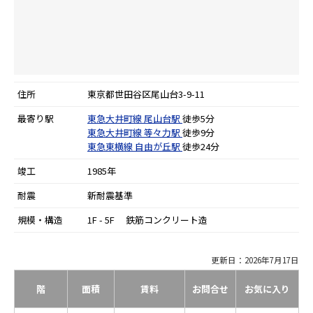
住所
東京都世田谷区尾山台3-9-11
最寄り駅
東急大井町線
尾山台駅
徒歩5分
東急大井町線
等々力駅
徒歩9分
東急東横線
自由が丘駅
徒歩24分
竣工
1985年
耐震
新耐震基準
規模・構造
1F - 5F 鉄筋コンクリート造
更新日：2026年7月17日
階
面積
賃料
お問合せ
お気に入り