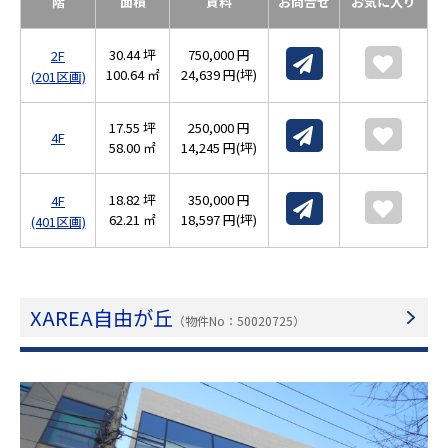
階
面積
賃料
お問合せ
お気に入り
30.44 坪
750,000 円
2F
100.64 ㎡
24,639 円(坪)
(201区画)
17.55 坪
250,000 円
4F
58.00 ㎡
14,245 円(坪)
18.82 坪
350,000 円
4F
62.21 ㎡
18,597 円(坪)
(401区画)
XAREA自由が丘
（物件No：50020725）