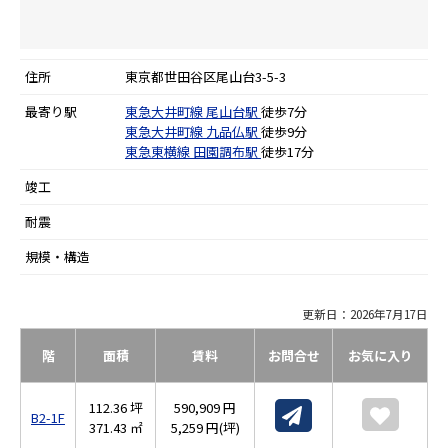
住所
東京都世田谷区尾山台3-5-3
最寄り駅
東急大井町線
尾山台駅
徒歩7分
東急大井町線
九品仏駅
徒歩9分
東急東横線
田園調布駅
徒歩17分
竣工
耐震
規模・構造
更新日：2026年7月17日
階
面積
賃料
お問合せ
お気に入り
112.36 坪
590,909 円
B2-1F
371.43 ㎡
5,259 円(坪)