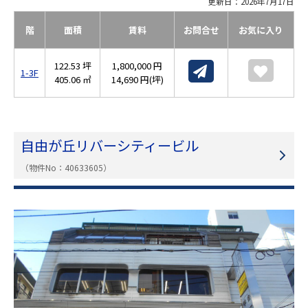
更新日：2026年7月17日
階
面積
賃料
お問合せ
お気に入り
122.53 坪
1,800,000 円
1-3F
405.06 ㎡
14,690 円(坪)
自由が丘リバーシティービル
（物件No：40633605）