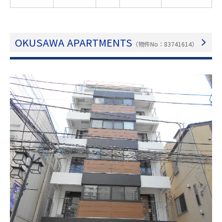
OKUSAWA APARTMENTS
（物件No：83741614）