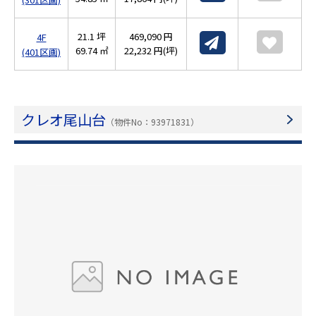
21.1 坪
469,090 円
4F
69.74 ㎡
22,232 円(坪)
(401区画)
クレオ尾山台
（物件No：93971831）