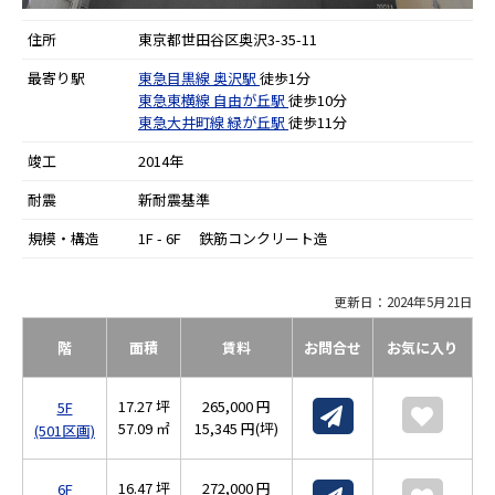
住所
東京都世田谷区奥沢3-35-11
最寄り駅
東急目黒線
奥沢駅
徒歩1分
東急東横線
自由が丘駅
徒歩10分
東急大井町線
緑が丘駅
徒歩11分
竣工
2014年
耐震
新耐震基準
規模・構造
1F - 6F 鉄筋コンクリート造
更新日：2024年5月21日
階
面積
賃料
お問合せ
お気に入り
17.27 坪
265,000 円
5F
57.09 ㎡
15,345 円(坪)
(501区画)
16.47 坪
272,000 円
6F