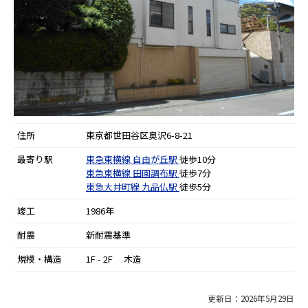
住所
東京都世田谷区奥沢6-8-21
最寄り駅
東急東横線
自由が丘駅
徒歩10分
東急東横線
田園調布駅
徒歩7分
東急大井町線
九品仏駅
徒歩5分
竣工
1986年
耐震
新耐震基準
規模・構造
1F - 2F 木造
更新日：2026年5月29日