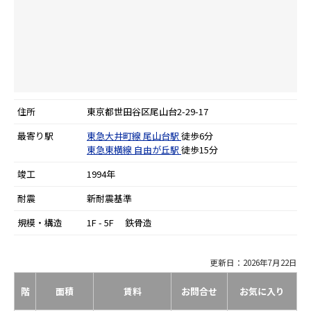
住所
東京都世田谷区尾山台2-29-17
最寄り駅
東急大井町線
尾山台駅
徒歩6分
東急東横線
自由が丘駅
徒歩15分
竣工
1994年
耐震
新耐震基準
規模・構造
1F - 5F 鉄骨造
更新日：2026年7月22日
階
面積
賃料
お問合せ
お気に入り