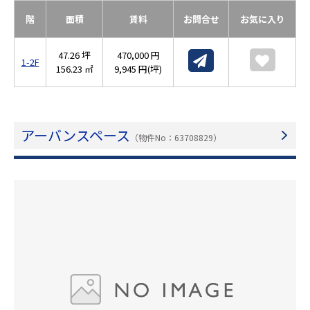
階
面積
賃料
お問合せ
お気に入り
47.26 坪
470,000 円
1-2F
156.23 ㎡
9,945 円(坪)
アーバンスペース
（物件No：63708829）