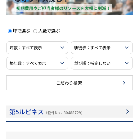
坪で選ぶ
人数で選ぶ
こだわり検索
第5ルピネス
（物件No：30488729）