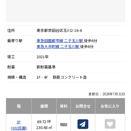
住所
東京都世田谷区玉川2-16-6
最寄り駅
東急田園都市線
二子玉川駅
徒歩6分
東急大井町線
二子玉川駅
徒歩6分
竣工
2021年
耐震
新耐震基準
規模・構造
1F - 4F 鉄筋コンクリート造
更新日：2026年7月31日
階
面積
賃料
お問合せ
お気に入り
69.72 坪
3F
相談
230.48 ㎡
(302区画)