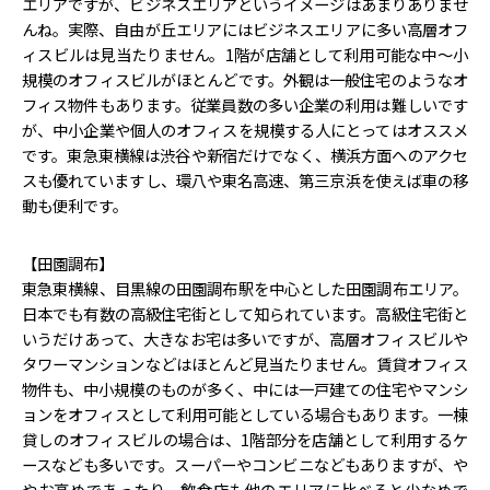
エリアですが、ビジネスエリアというイメージはあまりありませ
んね。実際、自由が丘エリアにはビジネスエリアに多い高層オフ
ィスビルは見当たりません。1階が店舗として利用可能な中～小
規模のオフィスビルがほとんどです。外観は一般住宅のようなオ
フィス物件もあります。従業員数の多い企業の利用は難しいです
が、中小企業や個人のオフィスを規模する人にとってはオススメ
です。東急東横線は渋谷や新宿だけでなく、横浜方面へのアクセ
スも優れていますし、環八や東名高速、第三京浜を使えば車の移
動も便利です。
【田園調布】
東急東横線、目黒線の田園調布駅を中心とした田園調布エリア。
日本でも有数の高級住宅街として知られています。高級住宅街と
いうだけあって、大きなお宅は多いですが、高層オフィスビルや
タワーマンションなどはほとんど見当たりません。賃貸オフィス
物件も、中小規模のものが多く、中には一戸建ての住宅やマンシ
ョンをオフィスとして利用可能としている場合もあります。一棟
貸しのオフィスビルの場合は、1階部分を店舗として利用するケ
ースなども多いです。スーパーやコンビニなどもありますが、や
やお高めであったり、飲食店も他のエリアに比べると少なめで