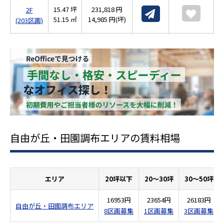
15.47 坪
231,818 円
2F
51.15 ㎡
14,985 円(坪)
(203区画)
自由が丘・田園調布エリアの賃料相場
エリア
20坪以下
20～30坪
30～50坪
16953円
23654円
26183円
自由が丘・田園調布エリア
8区画募集
1区画募集
3区画募集