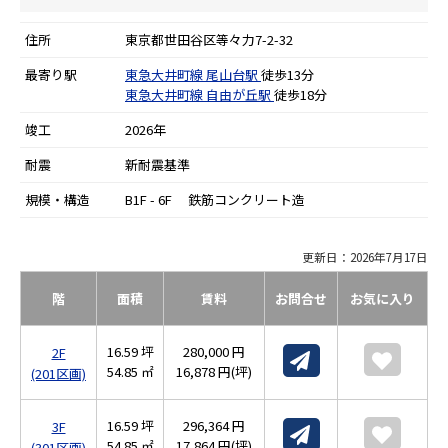
住所
東京都世田谷区等々力7-2-32
最寄り駅
東急大井町線
尾山台駅
徒歩13分
東急大井町線
自由が丘駅
徒歩18分
竣工
2026年
耐震
新耐震基準
規模・構造
B1F - 6F 鉄筋コンクリート造
更新日：2026年7月17日
階
面積
賃料
お問合せ
お気に入り
16.59 坪
280,000 円
2F
54.85 ㎡
16,878 円(坪)
(201区画)
16.59 坪
296,364 円
3F
54.85 ㎡
17,864 円(坪)
(301区画)