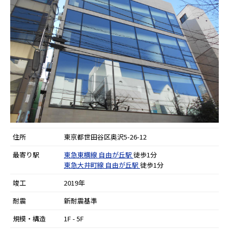
住所
東京都世田谷区奥沢5-26-12
最寄り駅
東急東横線
自由が丘駅
徒歩1分
東急大井町線
自由が丘駅
徒歩1分
竣工
2019年
耐震
新耐震基準
規模・構造
1F - 5F