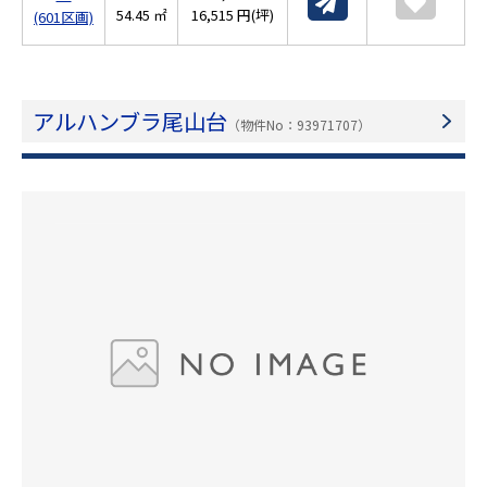
54.45 ㎡
16,515 円(坪)
(601区画)
アルハンブラ尾山台
（物件No：93971707）