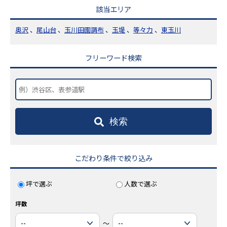
該当エリア
奥沢
、
尾山台
、
玉川田園調布
、
玉堤
、
等々力
、
東玉川
フリーワード検索
検索
こだわり条件で絞り込み
坪で選ぶ
人数で選ぶ
坪数
～