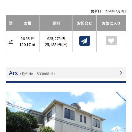
更新日：2026年7月8日
階
面積
賃料
お問合せ
お気に入り
36.35 坪
925,273 円
4F
120.17 ㎡
25,455 円(坪)
Ars
（物件No：53306819）