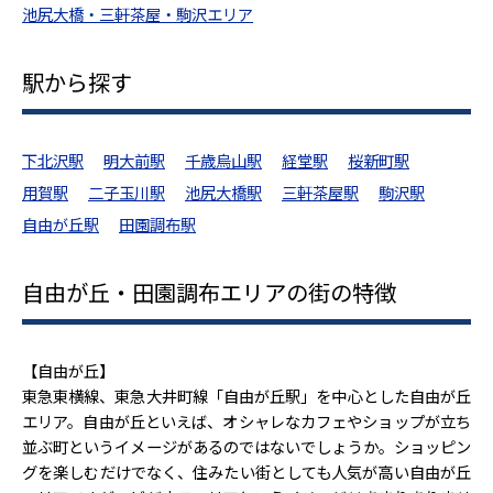
池尻大橋・三軒茶屋・駒沢エリア
駅から探す
下北沢駅
明大前駅
千歳烏山駅
経堂駅
桜新町駅
用賀駅
二子玉川駅
池尻大橋駅
三軒茶屋駅
駒沢駅
自由が丘駅
田園調布駅
自由が丘・田園調布エリアの街の特徴
【自由が丘】
東急東横線、東急大井町線「自由が丘駅」を中心とした自由が丘
エリア。自由が丘といえば、オシャレなカフェやショップが立ち
並ぶ町というイメージがあるのではないでしょうか。ショッピン
グを楽しむだけでなく、住みたい街としても人気が高い自由が丘