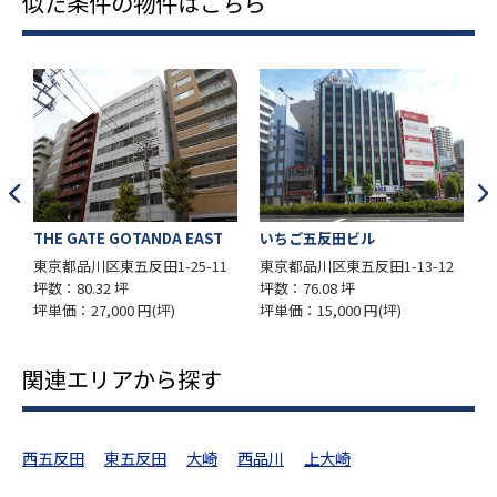
似た条件の物件はこちら
EAST
いちご五反田ビル
SDI五反田ビル
-11
東京都品川区東五反田1-13-12
東京都品川区西五反田7-13-6
坪数：76.08 坪
坪数：61.35 坪
坪単価：15,000 円(坪)
坪単価：12,000 円(坪)
関連エリアから探す
西五反田
東五反田
大崎
西品川
上大崎