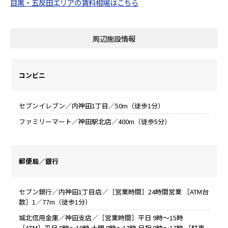
目黒・五反田エリアの賃料相場はこちら
周辺施設情報
コンビニ
セブンイレブン／内神田1丁目／50m（徒歩1分）
ファミリーマート／神田駅北店／400m（徒歩5分）
郵便局／銀行
セブン銀行／内神田1丁目店／［営業時間］24時間営業 ［ATM台
数］1／77m（徒歩1分）
城北信用金庫／神田支店／［営業時間］平日 9時～15時
［ATM］平日 8時～19時 土曜 8時～17時 日祝 8時～17時 ［駐車