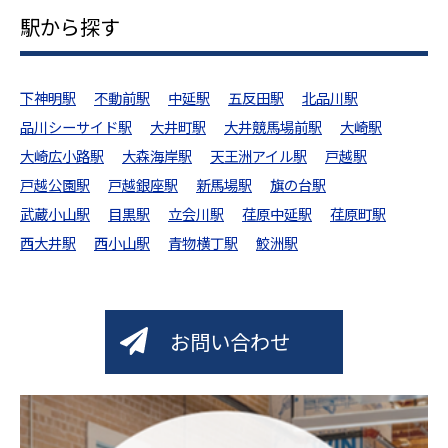
駅から探す
下神明駅
不動前駅
中延駅
五反田駅
北品川駅
品川シーサイド駅
大井町駅
大井競馬場前駅
大崎駅
大崎広小路駅
大森海岸駅
天王洲アイル駅
戸越駅
戸越公園駅
戸越銀座駅
新馬場駅
旗の台駅
武蔵小山駅
目黒駅
立会川駅
荏原中延駅
荏原町駅
西大井駅
西小山駅
青物横丁駅
鮫洲駅
お問い合わせ