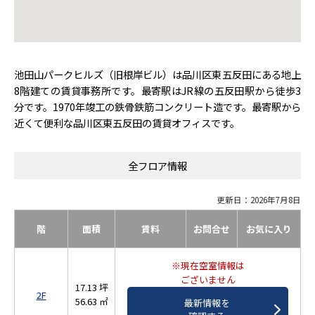
池田山パークヒルズ（旧根岸ビル）は品川区東五反田にある地上
8階建ての賃貸事務所です。最寄駅はJR線の五反田駅から徒歩3
分です。1970年竣工の鉄骨鉄筋コンクリート造です。最寄駅から
近くて便利な品川区東五反田の賃貸オフィスです。
全フロア情報
更新日：2026年7月8日
階
面積
賃料
お問合せ
お気に入り
※現在空室情報は
ございません
17.13 坪
2F
56.63 ㎡
最新情報を