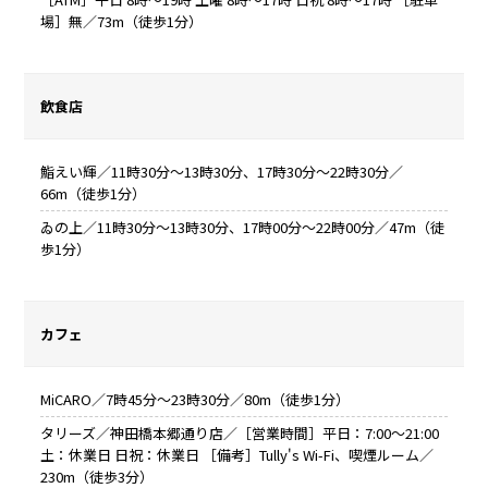
場］無／73m（徒歩1分）
飲食店
鮨えい輝／11時30分～13時30分、17時30分～22時30分／
66m（徒歩1分）
ゐの上／11時30分～13時30分、17時00分～22時00分／47m（徒
歩1分）
カフェ
MiCARO／7時45分～23時30分／80m（徒歩1分）
タリーズ／神田橋本郷通り店／［営業時間］平日：7:00～21:00
土：休業日 日祝：休業日 ［備考］Tully's Wi-Fi、喫煙ルーム／
230m（徒歩3分）