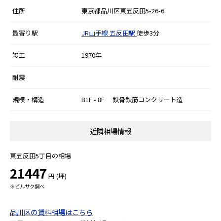
住所
東京都品川区東五反田5-26-6
最寄り駅
JR山手線
五反田駅
徒歩3分
竣工
1970年
耐震
規模・構造
B1F - 8F 鉄骨鉄筋コンクリート造
近隣相場情報
東五反田5丁目の相場
21447
円 (坪)
※ビルサク調べ
品川区の賃料相場はこちら