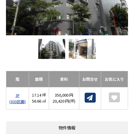
階
面積
賃料
お問合せ
お気に入り
17.14 坪
350,000 円
3F
56.66 ㎡
20,420 円(坪)
(303区画)
物件情報