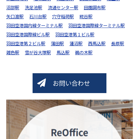
沼部駅
洗足池駅
流通センター駅
田園調布駅
矢口渡駅
石川台駅
穴守稲荷駅
糀谷駅
羽田空港国内線ターミナル駅
羽田空港国際線ターミナル駅
羽田空港国際線ビル駅
羽田空港第１ビル駅
羽田空港第２ビル駅
蒲田駅
蓮沼駅
西馬込駅
長原駅
雑色駅
雪が谷大塚駅
馬込駅
鵜の木駅
お問い合わせ