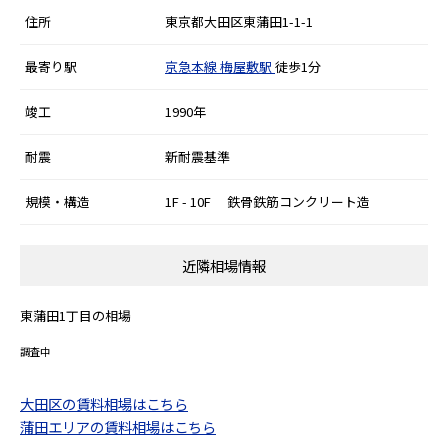
住所
東京都大田区東蒲田1-1-1
最寄り駅
京急本線
梅屋敷駅
徒歩1分
竣工
1990年
耐震
新耐震基準
規模・構造
1F - 10F 鉄骨鉄筋コンクリート造
近隣相場情報
東蒲田1丁目の相場
調査中
大田区の賃料相場はこちら
蒲田エリアの賃料相場はこちら