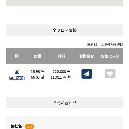
全フロア情報
更新日：2026年6月30日
階
面積
賃料
お問合せ
お気に入り
19.98 坪
220,000 円
4F
66.05 ㎡
11,011 円(坪)
(401区画)
お問い合わせ
御社名
必須