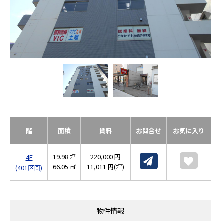
階
面積
賃料
お問合せ
お気に入り
19.98 坪
220,000 円
4F
66.05 ㎡
11,011 円(坪)
(401区画)
物件情報