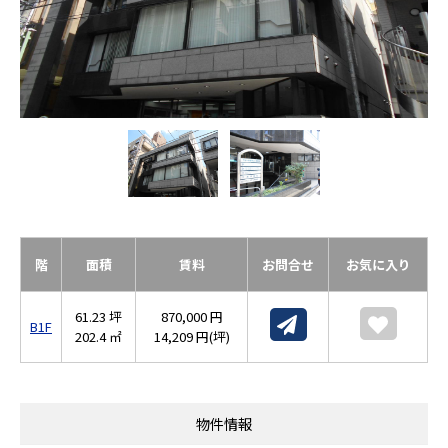
階
面積
賃料
お問合せ
お気に入り
61.23 坪
870,000 円
B1F
202.4 ㎡
14,209 円(坪)
物件情報