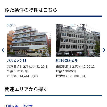
似た条件の物件はこちら
バルビゾン11
呉羽小野木ビル
新
東京都渋谷区千駄ヶ谷1-20-3
東京都渋谷区代々木2-20-12
東
坪数：12.21 坪
坪数：38.00 坪
坪数
坪単価：14,414 円(坪)
坪単価：12,000 円(坪)
坪単
関連エリアから探す
千駄ヶ谷
代々木