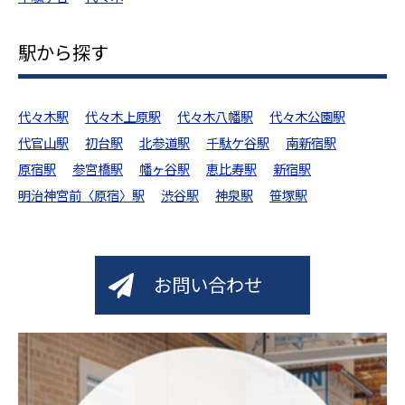
駅から探す
代々木駅
代々木上原駅
代々木八幡駅
代々木公園駅
代官山駅
初台駅
北参道駅
千駄ケ谷駅
南新宿駅
原宿駅
参宮橋駅
幡ヶ谷駅
恵比寿駅
新宿駅
明治神宮前〈原宿〉駅
渋谷駅
神泉駅
笹塚駅
お問い合わせ