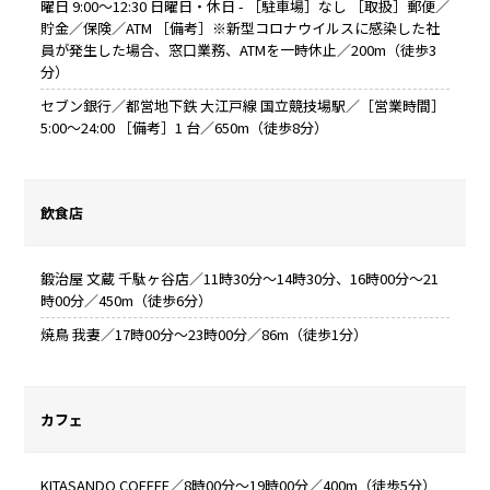
曜日 9:00～12:30 日曜日・休日 - ［駐車場］なし ［取扱］郵便／
貯金／保険／ATM ［備考］※新型コロナウイルスに感染した社
員が発生した場合、窓口業務、ATMを一時休止／200m（徒歩3
分）
セブン銀行／都営地下鉄 大江戸線 国立競技場駅／［営業時間］
5:00～24:00 ［備考］1 台／650m（徒歩8分）
飲食店
鍛治屋 文蔵 千駄ヶ谷店／11時30分～14時30分、16時00分～21
時00分／450m（徒歩6分）
焼鳥 我妻／17時00分～23時00分／86m（徒歩1分）
カフェ
KITASANDO COFFEE／8時00分～19時00分／400m（徒歩5分）