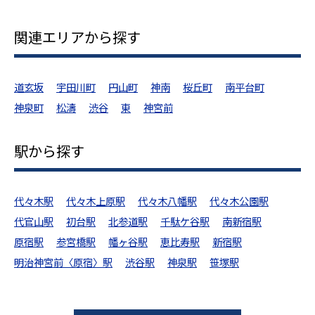
関連エリアから探す
道玄坂
宇田川町
円山町
神南
桜丘町
南平台町
神泉町
松濤
渋谷
東
神宮前
駅から探す
代々木駅
代々木上原駅
代々木八幡駅
代々木公園駅
代官山駅
初台駅
北参道駅
千駄ケ谷駅
南新宿駅
原宿駅
参宮橋駅
幡ヶ谷駅
恵比寿駅
新宿駅
明治神宮前〈原宿〉駅
渋谷駅
神泉駅
笹塚駅