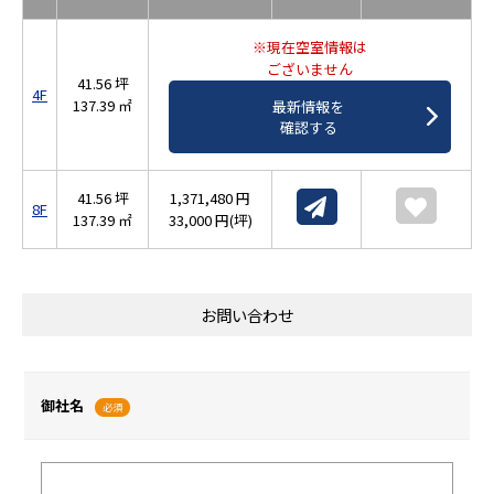
※現在空室情報は
ございません
41.56 坪
4F
137.39 ㎡
最新情報を
確認する
41.56 坪
1,371,480 円
8F
137.39 ㎡
33,000 円(坪)
お問い合わせ
御社名
必須