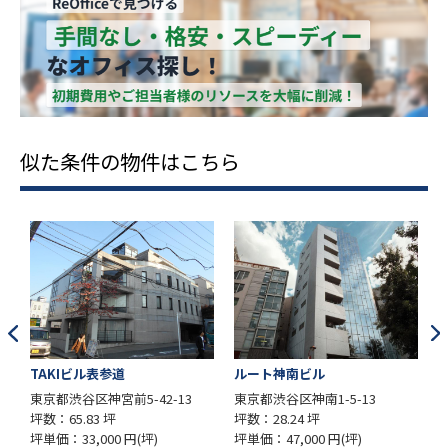
似た条件の物件はこちら
TAKIビル表参道
ルート神南ビル
東京都渋谷区神宮前5-42-13
東京都渋谷区神南1-5-13
坪数：65.83 坪
坪数：28.24 坪
坪
坪単価：33,000 円(坪)
坪単価：47,000 円(坪)
坪