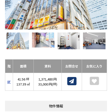
階
面積
賃料
お問合せ
お気に入り
41.56 坪
1,371,480 円
8F
137.39 ㎡
33,000 円(坪)
物件情報