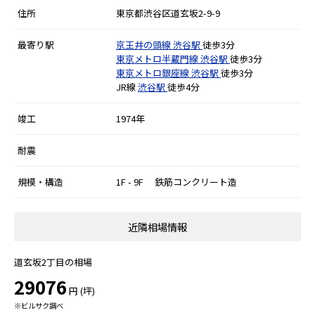
住所
東京都渋谷区道玄坂2-9-9
最寄り駅
京王井の頭線
渋谷駅
徒歩3分
東京メトロ半蔵門線
渋谷駅
徒歩3分
東京メトロ銀座線
渋谷駅
徒歩3分
JR線
渋谷駅
徒歩4分
竣工
1974年
耐震
規模・構造
1F - 9F 鉄筋コンクリート造
近隣相場情報
道玄坂2丁目の相場
29076
円 (坪)
※ビルサク調べ