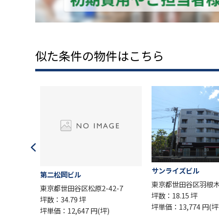
似た条件の物件はこちら
サンライズビル
下北沢
岡ビル
東京都世田谷区羽根木1-10-19
東京都世
田谷区松原2-42-7
坪数：18.15 坪
坪数：16
.79 坪
坪単価：13,774 円(坪)
坪単価：1
2,647 円(坪)