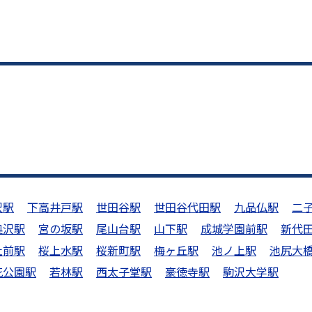
沢駅
下高井戸駅
世田谷駅
世田谷代田駅
九品仏駅
二
奥沢駅
宮の坂駅
尾山台駅
山下駅
成城学園前駅
新代
社前駅
桜上水駅
桜新町駅
梅ヶ丘駅
池ノ上駅
池尻大
花公園駅
若林駅
西太子堂駅
豪徳寺駅
駒沢大学駅