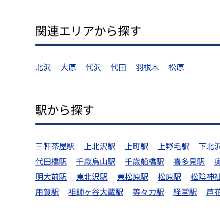
関連エリアから探す
北沢
大原
代沢
代田
羽根木
松原
駅から探す
三軒茶屋駅
上北沢駅
上町駅
上野毛駅
下北
代田橋駅
千歳烏山駅
千歳船橋駅
喜多見駅
明大前駅
東北沢駅
東松原駅
松原駅
松陰神
用賀駅
祖師ヶ谷大蔵駅
等々力駅
経堂駅
芦