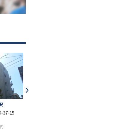
AGAビルディング
パイ
沢プレイス
東京都世田谷区代沢5-28-14
東京
世田谷区代田5-1-18
坪数：30.17 坪
坪数：
5.55 坪
坪単価：26,980 円(坪)
坪単価
12,862 円(坪)