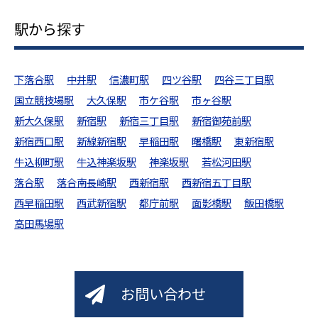
駅から探す
下落合駅
中井駅
信濃町駅
四ツ谷駅
四谷三丁目駅
国立競技場駅
大久保駅
市ケ谷駅
市ヶ谷駅
新大久保駅
新宿駅
新宿三丁目駅
新宿御苑前駅
新宿西口駅
新線新宿駅
早稲田駅
曙橋駅
東新宿駅
牛込柳町駅
牛込神楽坂駅
神楽坂駅
若松河田駅
落合駅
落合南長崎駅
西新宿駅
西新宿五丁目駅
西早稲田駅
西武新宿駅
都庁前駅
面影橋駅
飯田橋駅
高田馬場駅
お問い合わせ