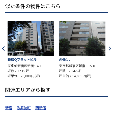
似た条件の物件はこちら
新宿Qフラットビル
ANビル
東京都新宿区新宿5-4-1
東京都新宿区新宿1-15-8
東
坪数：22.15 坪
坪数：20.42 坪
坪
坪単価：20,000 円(坪)
坪単価：14,691 円(坪)
坪
関連エリアから探す
新宿
歌舞伎町
西新宿