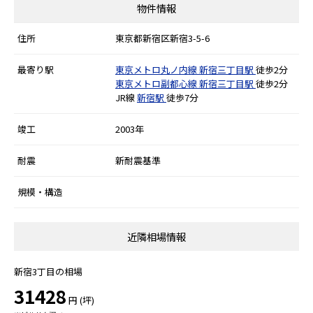
物件情報
住所
東京都新宿区新宿3-5-6
最寄り駅
東京メトロ丸ノ内線
新宿三丁目駅
徒歩2分
東京メトロ副都心線
新宿三丁目駅
徒歩2分
JR線
新宿駅
徒歩7分
竣工
2003年
耐震
新耐震基準
規模・構造
近隣相場情報
新宿3丁目の相場
31428
円 (坪)