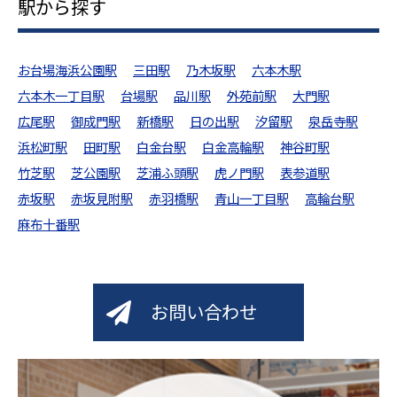
駅から探す
お台場海浜公園駅
三田駅
乃木坂駅
六本木駅
六本木一丁目駅
台場駅
品川駅
外苑前駅
大門駅
広尾駅
御成門駅
新橋駅
日の出駅
汐留駅
泉岳寺駅
浜松町駅
田町駅
白金台駅
白金高輪駅
神谷町駅
竹芝駅
芝公園駅
芝浦ふ頭駅
虎ノ門駅
表参道駅
赤坂駅
赤坂見附駅
赤羽橋駅
青山一丁目駅
高輪台駅
麻布十番駅
お問い合わせ