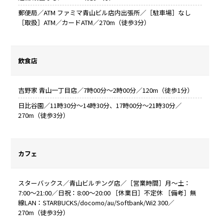
郵便局／ATM ファミマ青山ビル店内出張所／［駐車場］なし
［取扱］ATM／カードATM／270m（徒歩3分）
飲食店
吉野家 青山一丁目店／7時00分～2時00分／120m（徒歩1分）
日比谷園／11時30分～14時30分、17時00分～21時30分／
270m（徒歩3分）
カフェ
スターバックス／青山ビルヂング店／［営業時間］月～土：
7:00～21:00／日祝：8:00～20:00 ［休業日］不定休 ［備考］無
線LAN：STARBUCKS/docomo/au/Softbank/Wi2 300／
270m（徒歩3分）