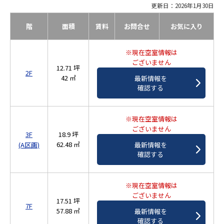
更新日：2026年1月30日
階
面積
賃料
お問合せ
お気に入り
※現在空室情報は
ございません
12.71 坪
2F
42 ㎡
最新情報を
確認する
※現在空室情報は
ございません
3F
18.9 坪
62.48 ㎡
(A区画)
最新情報を
確認する
※現在空室情報は
ございません
17.51 坪
7F
57.88 ㎡
最新情報を
確認する