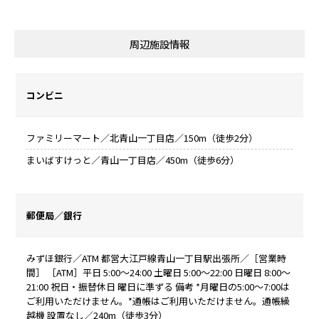
周辺施設情報
コンビニ
ファミリーマート／北青山一丁目店／150m（徒歩2分）
まいばすけっと／青山一丁目店／450m（徒歩6分）
郵便局／銀行
みずほ銀行／ATM 都営大江戸線青山一丁目駅出張所／［営業時
間］ ［ATM］平日 5:00～24:00 土曜日 5:00～22:00 日曜日 8:00～
21:00 祝日・振替休日 曜日に準ずる 備考 *月曜日の5:00～7:00は
ご利用いただけません。*通帳はご利用いただけません。通帳繰
越機 設置なし／240m（徒歩3分）