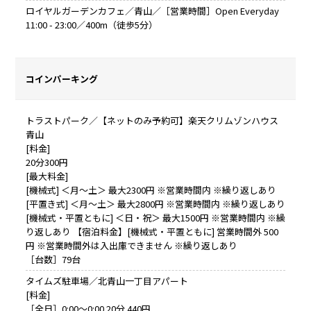
ロイヤルガーデンカフェ／青山／［営業時間］Open Everyday
11:00 - 23:00／400m（徒歩5分）
コインパーキング
トラストパーク／【ネットのみ予約可】楽天クリムゾンハウス
青山
[料金]
20分300円
[最大料金]
[機械式] ＜月～土＞ 最大2300円 ※営業時間内 ※繰り返しあり
[平置き式] ＜月～土＞ 最大2800円 ※営業時間内 ※繰り返しあり
[機械式・平置ともに] ＜日・祝＞ 最大1500円 ※営業時間内 ※繰
り返しあり 【宿泊料金】[機械式・平置ともに] 営業時間外 500
円 ※営業時間外は入出庫できません ※繰り返しあり
［台数］79台
タイムズ駐車場／北青山一丁目アパート
[料金]
［全日］0:00～0:00 20分 440円