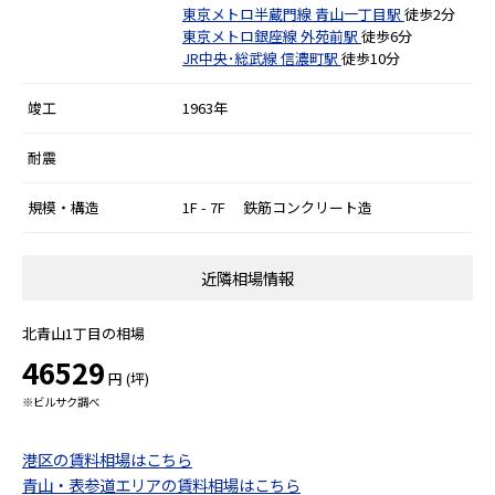
東京メトロ半蔵門線
青山一丁目駅
徒歩2分
東京メトロ銀座線
外苑前駅
徒歩6分
JR中央･総武線
信濃町駅
徒歩10分
竣工
1963年
耐震
規模・構造
1F - 7F 鉄筋コンクリート造
近隣相場情報
北青山1丁目の相場
46529
円 (坪)
※ビルサク調べ
港区の賃料相場はこちら
青山・表参道エリアの賃料相場はこちら