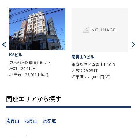
越山ビル
南青山Dビル
南青山6-2-9
東京都港区南青山1
東京都港区南青山1-10-3
61 坪
坪数：34.04 坪
坪数：29.28 坪
,011 円(坪)
坪単価：16,980
坪単価：23,000 円(坪)
関連エリアから探す
南青山
北青山
表参道