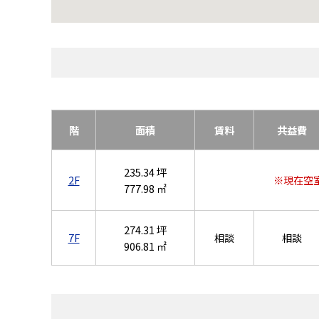
階
面積
賃料
共益費
235.34 坪
2F
※現在空
777.98 ㎡
274.31 坪
7F
相談
相談
906.81 ㎡