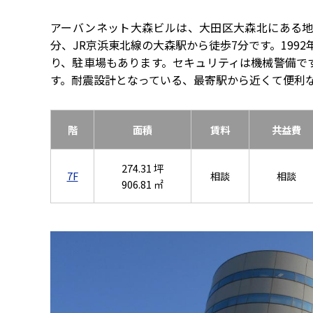
アーバンネット大森ビルは、大田区大森北にある地
分、JR京浜東北線の大森駅から徒歩7分です。199
り、駐車場もあります。セキュリティは機械警備で
す。耐震設計となっている、最寄駅から近くて便利
階
面積
賃料
共益費
274.31 坪
7F
相談
相談
906.81 ㎡