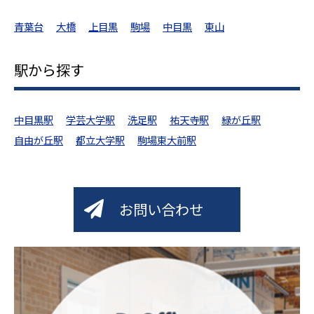
青葉台
大橋
上目黒
駒場
中目黒
東山
駅から探す
中目黒駅
学芸大学駅
洗足駅
祐天寺駅
緑が丘駅
自由が丘駅
都立大学駅
駒場東大前駅
お問い合わせ