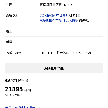
住所
東京都目黒区東山2-3-5
最寄り駅
東急東横線
中目黒駅
徒歩8分
東急田園都市線
池尻大橋駅
徒歩8分
竣工
耐震
規模・構造
B1F - 10F 鉄骨鉄筋コンクリート造
近隣相場情報
東山2丁目の相場
21893
円 (坪)
※ビルサク調べ
目黒区の賃料相場はこちら