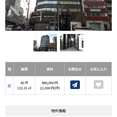
階
面積
賃料
お問合せ
お気に入り
40 坪
880,000 円
3F
132.23 ㎡
22,000 円(坪)
物件情報