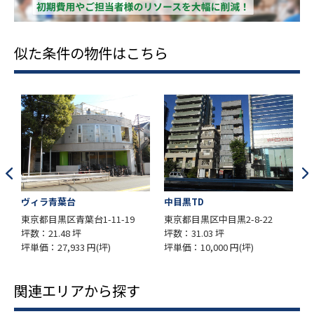
似た条件の物件はこちら
ヴィラ青葉台
中目黒TD
東京都目黒区青葉台1-11-19
東京都目黒区中目黒2-8-22
坪数：21.48 坪
坪数：31.03 坪
坪
坪単価：27,933 円(坪)
坪単価：10,000 円(坪)
坪
関連エリアから探す