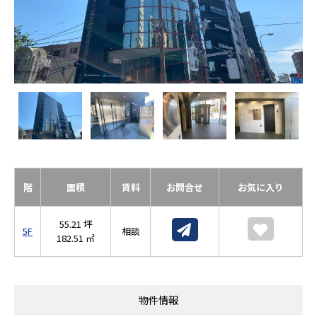
階
面積
賃料
お問合せ
お気に入り
55.21 坪
5F
相談
182.51 ㎡
物件情報