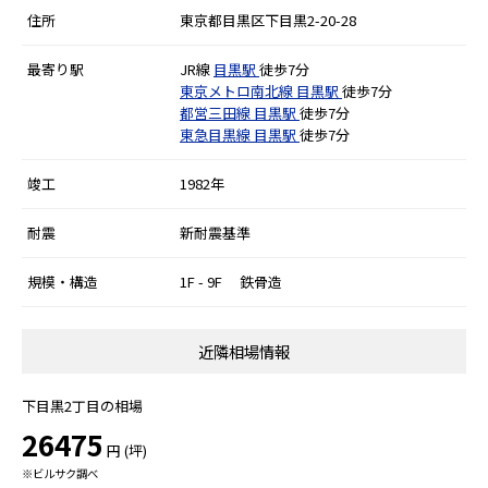
住所
東京都目黒区下目黒2-20-28
最寄り駅
JR線
目黒駅
徒歩7分
東京メトロ南北線
目黒駅
徒歩7分
都営三田線
目黒駅
徒歩7分
東急目黒線
目黒駅
徒歩7分
竣工
1982年
耐震
新耐震基準
規模・構造
1F - 9F 鉄骨造
近隣相場情報
下目黒2丁目の相場
26475
円 (坪)
※ビルサク調べ