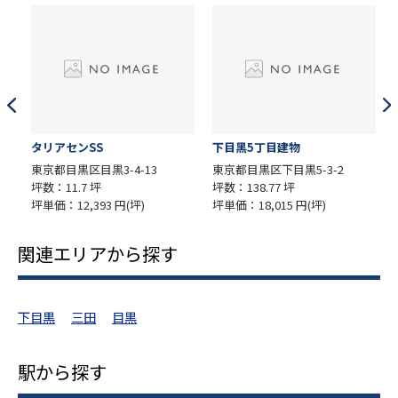
タリアセンSS
下⽬⿊5丁⽬建物
東京都目黒区目黒3-4-13
東京都目黒区下目黒5-3-2
坪
坪数：11.7 坪
坪数：138.77 坪
坪
坪単価：12,393 円(坪)
坪単価：18,015 円(坪)
関連エリアから探す
下目黒
三田
目黒
駅から探す