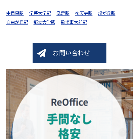
中目黒駅
学芸大学駅
洗足駅
祐天寺駅
緑が丘駅
自由が丘駅
都立大学駅
駒場東大前駅
お問い合わせ