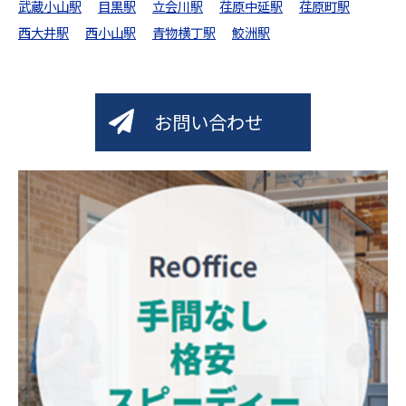
武蔵小山駅
目黒駅
立会川駅
荏原中延駅
荏原町駅
西大井駅
西小山駅
青物横丁駅
鮫洲駅
お問い合わせ