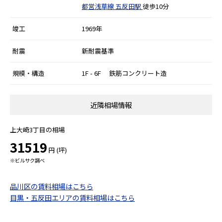
都営浅草線
五反田駅
徒歩10分
竣工
1969年
耐震
新耐震基準
規模・構造
1F - 6F 鉄筋コンクリート造
近隣相場情報
上大崎3丁目の相場
31519
円 (坪)
※ビルサク調べ
品川区の賃料相場はこちら
目黒・五反田エリアの賃料相場はこちら