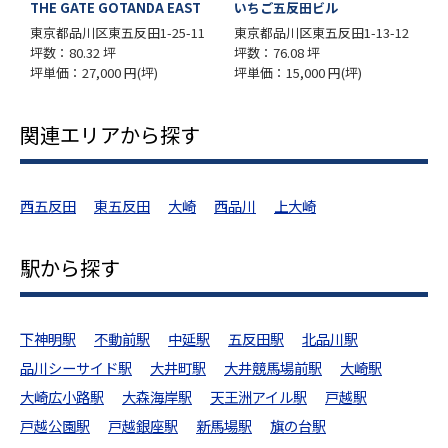
ANDA EAST
いちご五反田ビル
SDI五反田ビル
1-25-11
東京都品川区東五反田1-13-12
東京都品川区西五反田7-1
坪数：76.08 坪
坪数：61.35 坪
(坪)
坪単価：15,000 円(坪)
坪単価：12,000 円(坪)
関連エリアから探す
西五反田
東五反田
大崎
西品川
上大崎
駅から探す
下神明駅
不動前駅
中延駅
五反田駅
北品川駅
品川シーサイド駅
大井町駅
大井競馬場前駅
大崎駅
大崎広小路駅
大森海岸駅
天王洲アイル駅
戸越駅
戸越公園駅
戸越銀座駅
新馬場駅
旗の台駅