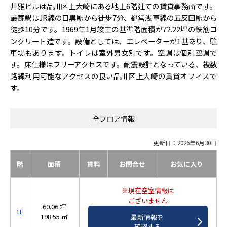
井雅ビルは品川区上大崎にある地上6階建ての賃貸事務所です。
最寄駅はJR線の目黒駅から徒歩7分、都営浅草線の五反田駅から
徒歩10分です。1969年1月竣工の基準階面積が72.22坪の鉄筋コ
ンクリート造です。設備としては、エレベーターが1基あり、駐
車場もあります。トイレは室外男女別です。空調は個別空調で
す。床仕様はフリーアクセスです。耐震設計となっている、複数
路線利用可能なアクセスの良い品川区上大崎の賃貸オフィスで
す。
全フロア情報
更新日：2026年6月30日
階
面積
賃料
お問合せ
お気に入り
※現在空室情報は
ございません
60.06 坪
1F
198.55 ㎡
最新情報を