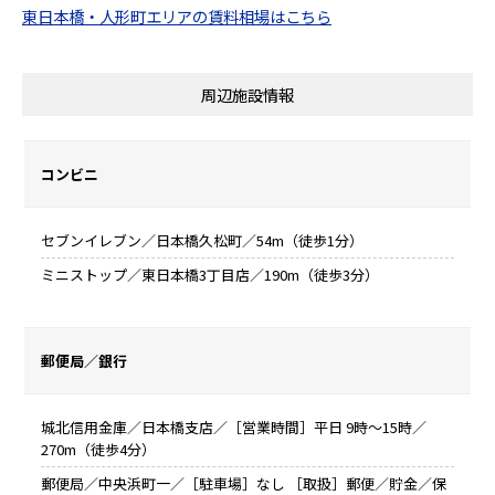
東日本橋・人形町エリアの賃料相場はこちら
周辺施設情報
コンビニ
セブンイレブン／日本橋久松町／54m（徒歩1分）
ミニストップ／東日本橋3丁目店／190m（徒歩3分）
郵便局／銀行
城北信用金庫／日本橋支店／［営業時間］平日 9時～15時／
270m（徒歩4分）
郵便局／中央浜町一／［駐車場］なし ［取扱］郵便／貯金／保