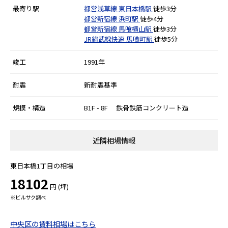
最寄り駅
都営浅草線
東日本橋駅
徒歩3分
都営新宿線
浜町駅
徒歩4分
都営新宿線
馬喰横山駅
徒歩3分
JR総武線快速
馬喰町駅
徒歩5分
竣工
1991年
耐震
新耐震基準
規模・構造
B1F - 8F 鉄骨鉄筋コンクリート造
近隣相場情報
東日本橋1丁目の相場
18102
円 (坪)
※ビルサク調べ
中央区の賃料相場はこちら