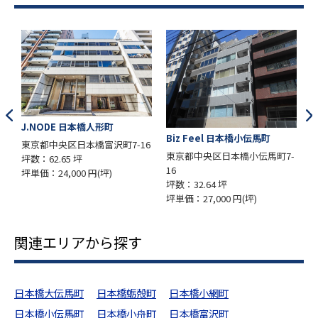
形町
Biz Feel 日本橋小伝馬町
岡谷ビルディング
沢町7-16
東京都中央区日本橋小伝馬町7-
東京都中央区日本橋小伝馬
16
14-4
坪)
坪数：32.64 坪
坪数：135.46 坪
坪単価：27,000 円(坪)
坪単価：19,000 円(坪)
関連エリアから探す
日本橋大伝馬町
日本橋蛎殻町
日本橋小網町
日本橋小伝馬町
日本橋小舟町
日本橋富沢町