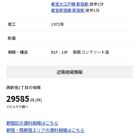
都営大江戸線
新宿駅
徒歩1分
都営新宿線
新宿駅
徒歩1分
竣工
1972年
耐震
規模・構造
B1F - 10F 鉄筋コンクリート造
近隣相場情報
西新宿1丁目の相場
29585
円 (坪)
※ビルサク調べ
新宿区の賃料相場はこちら
新宿・西新宿エリアの賃料相場はこちら