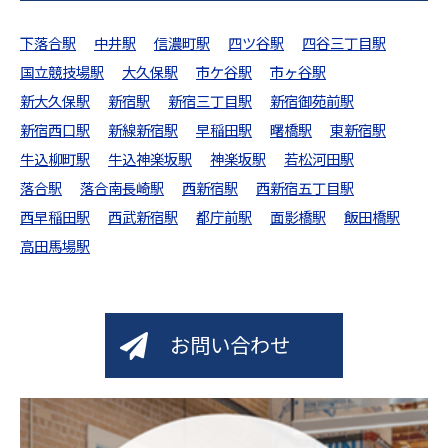
下落合駅
中井駅
信濃町駅
四ツ谷駅
四谷三丁目駅
国立競技場駅
大久保駅
市ケ谷駅
市ヶ谷駅
新大久保駅
新宿駅
新宿三丁目駅
新宿御苑前駅
新宿西口駅
新線新宿駅
早稲田駅
曙橋駅
東新宿駅
牛込柳町駅
牛込神楽坂駅
神楽坂駅
若松河田駅
落合駅
落合南長崎駅
西新宿駅
西新宿五丁目駅
西早稲田駅
西武新宿駅
都庁前駅
面影橋駅
飯田橋駅
高田馬場駅
お問い合わせ