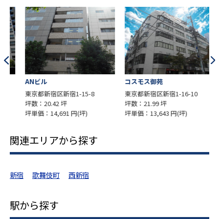
ANビル
コスモス御苑
東京都新宿区新宿1-15-8
東京都新宿区新宿1-16-10
坪数：20.42 坪
坪数：21.99 坪
坪
坪単価：14,691 円(坪)
坪単価：13,643 円(坪)
坪
関連エリアから探す
新宿
歌舞伎町
西新宿
駅から探す