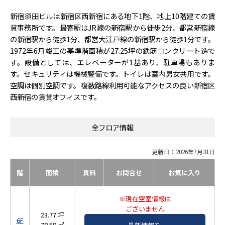
新宿須田ビルは新宿区西新宿にある地下1階、地上10階建ての賃
貸事務所です。最寄駅はJR線の新宿駅から徒歩2分、都営新宿線
の新宿駅から徒歩1分、都営大江戸線の新宿駅から徒歩1分です。
1972年6月竣工の基準階面積が27.25坪の鉄筋コンクリート造で
す。設備としては、エレベーターが1基あり、駐車場もありま
す。セキュリティは機械警備です。トイレは室内男女共用です。
空調は個別空調です。複数路線利用可能なアクセスの良い新宿区
西新宿の賃貸オフィスです。
全フロア情報
更新日：2026年7月31日
階
面積
賃料
お問合せ
お気に入り
※現在空室情報は
ございません
23.77 坪
6F
78.58 ㎡