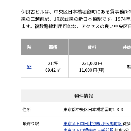
伊良古ビルは、中央区日本橋堀留町にある貸事務所
線の三越前駅、JR総武線の新日本橋駅です。197
ます。複数路線利用可能な、アクセスの良い中央区
階
面積
賃料
共益
21 坪
231,000 円
5F
無
69.42 ㎡
11,000 円(坪)
物件情報
住所
東京都中央区日本橋堀留町1-3-3
最寄り駅
東京メトロ日比谷線
小伝馬町駅
徒歩
東京メトロ銀座線
三越前駅
徒歩5分