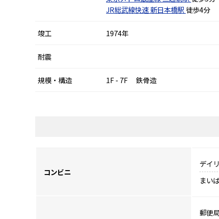
JR総武線快速
新日本橋駅
徒歩4分
竣工
1974年
耐震
規模・構造
1F - 7F 鉄骨造
デイリ
コンビニ
まいば
郵便局