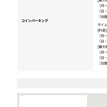
［月～
［日・祝
［台数
コインパーキング
タイ
[料金]
［月～土
［日・祝
[最大
［月～土
［日・祝
［台数