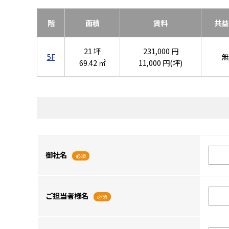
階
面積
賃料
共益
21 坪
231,000 円
5F
無
69.42 ㎡
11,000 円(坪)
御社名
必須
ご担当者様名
必須