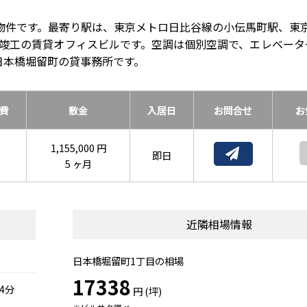
物件です。最寄り駅は、東京メトロ日比谷線の小伝馬町駅、東
4年竣工の賃貸オフィスビルです。空調は個別空調で、エレベータ
日本橋堀留町の貸事務所です。
費
敷金
入居日
お問合せ
お
1,155,000 円
即日
5 ヶ月
近隣相場情報
日本橋堀留町1丁目の相場
17338
4分
円 (坪)