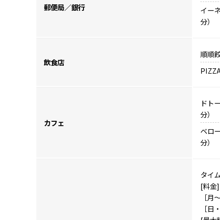
郵便局／銀行
イーネ
分）
順順餃
飲食店
PIZZ
ドトー
分）
カフェ
ベロー
分）
タイ
[料金]
［月～土
［日・祝
[最大