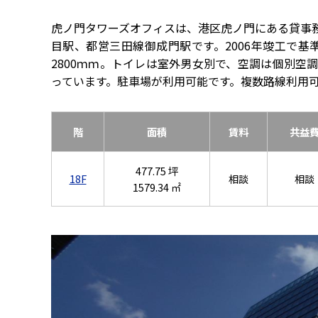
虎ノ門タワーズオフィスは、港区虎ノ門にある貸事
目駅、都営三田線御成門駅です。2006年竣工で基準
2800ｍｍ。トイレは室外男女別で、空調は個別空
っています。駐車場が利用可能です。複数路線利用
階
面積
賃料
共益
477.75 坪
18F
相談
相談
1579.34 ㎡