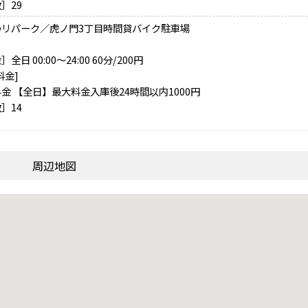
］29
のリパーク／虎ノ門3丁目時間貸バイク駐車場
全日 00:00～24:00 60分/200円
料金]
金 【全日】最大料金入庫後24時間以内1000円
］14
周辺地図