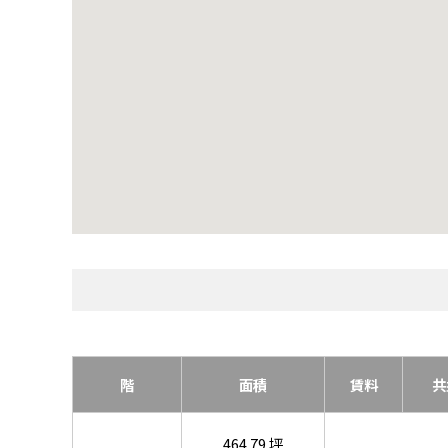
階
面積
賃料
共
464.79 坪