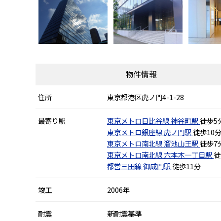
物件情報
住所
東京都港区虎ノ門4-1-28
最寄り駅
東京メトロ日比谷線
神谷町駅
徒歩5
東京メトロ銀座線
虎ノ門駅
徒歩10
東京メトロ南北線
溜池山王駅
徒歩7
東京メトロ南北線
六本木一丁目駅
徒
都営三田線
御成門駅
徒歩11分
竣工
2006年
耐震
新耐震基準