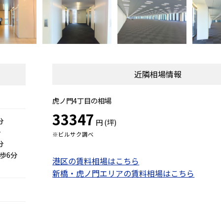
近隣相場情報
虎ノ門4丁目の相場
33347
分
円 (坪)
分
※ビルサク調べ
分
歩6分
港区の賃料相場はこちら
新橋・虎ノ門エリアの賃料相場はこちら