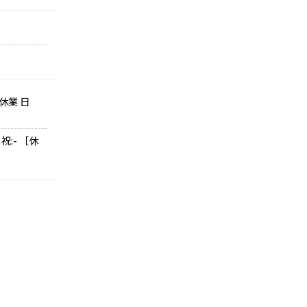
）
休業 日
 祝:- ［休
）