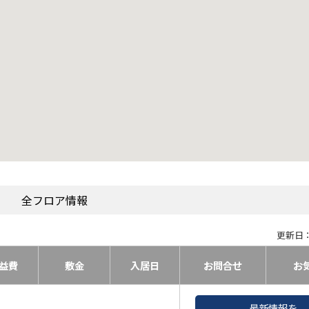
全フロア情報
更新日：
益費
敷金
入居日
お問合せ
お
最新情報を