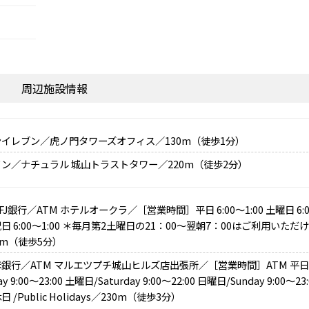
周辺施設情報
イレブン／虎ノ門タワーズオフィス／130m（徒歩1分）
ン／ナチュラル 城山トラストタワー／220m（徒歩2分）
FJ銀行／ATM ホテルオークラ／［営業時間］平日 6:00～1:00 土曜日 6:00
日 6:00～1:00 ＊毎月第2土曜日の21：00～翌朝7：00はご利用いただ
0m（徒歩5分）
銀行／ATM マルエツプチ城山ヒルズ店出張所／［営業時間］ATM 平日 /
day 9:00～23:00 土曜日/Saturday 9:00～22:00 日曜日/Sunday 9:00～2
 /Public Holidays／230m（徒歩3分）