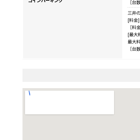
コインパーキング
［台数
三井
[料金]
［料金］
[最大
最大料
［台数