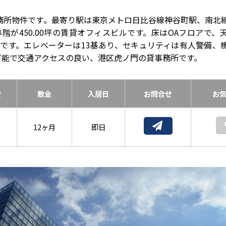
務所物件です。最寄り駅は東京メトロ日比谷線神谷町駅、南北
階が450.00坪の賃貸オフィスビルです。床はOAフロアで、
調です。エレベーターは13基あり、セキュリティは有人警備、
可能で交通アクセスの良い、港区虎ノ門の貸事務所です。
費
敷金
入居日
お問合せ
お
12ヶ月
即日