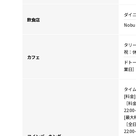
ダイニ
飲食店
Nob
タリー
祝：休業
カフェ
ドトール
業日］
タイ
[料金]
［料金］
22:00
[最大
［全日］
22:0