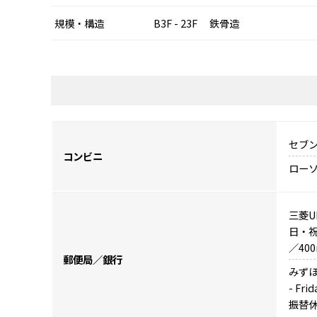
規模・構造
B3F - 23F 鉄骨造
セブン
コンビニ
ローソ
三菱U
日・祝
／40
郵便局／銀行
みずほ
- Fri
振替休日