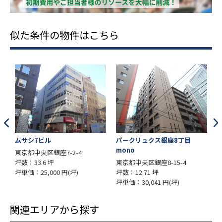
似た条件の物件はこちら
パークリュクス銀座8丁目
八木ビル
mono
座7-2-4
東京都中央区銀座1-1
坪
東京都中央区銀座8-15-4
坪数：12 坪
00 円(坪)
坪数：12.71 坪
坪単価：19,000 円(
坪単価：30,041 円(坪)
関連エリアから探す