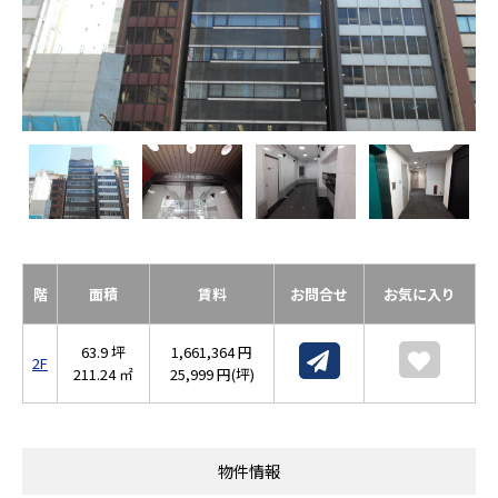
階
面積
賃料
お問合せ
お気に入り
63.9 坪
1,661,364 円
2F
211.24 ㎡
25,999 円(坪)
物件情報