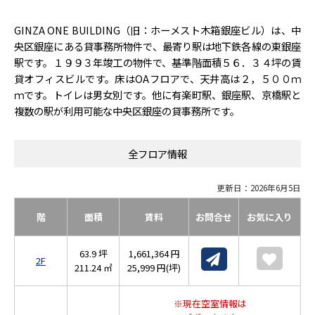
GINZA ONE BUILDING（旧：ホーメスト木箱銀座ビル）は、中
央区銀座にある貸事務所物件で、最寄り駅は地下鉄各線の東銀座
駅です。１９９３年竣工の物件で、基準階面積５６．３４坪の賃
貸オフィスビルです。床はOAフロアで、天井高は２，５００ｍ
ｍです。トイレは男女別です。他に有楽町駅、銀座駅、京橋駅と
複数の駅が利用可能な中央区銀座の貸事務所です。
全フロア情報
更新日：2026年6月5日
階
面積
賃料
お問合せ
お気に入り
63.9 坪
1,661,364 円
2F
211.24 ㎡
25,999 円(坪)
※現在空室情報は