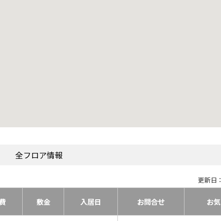
全フロア情報
更新日：
費
敷金
入居日
お問合せ
お気