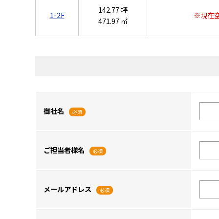
142.77 坪
1-2F
※現在
471.97 ㎡
御社名
必須
ご担当者様名
必須
メールアドレス
必須