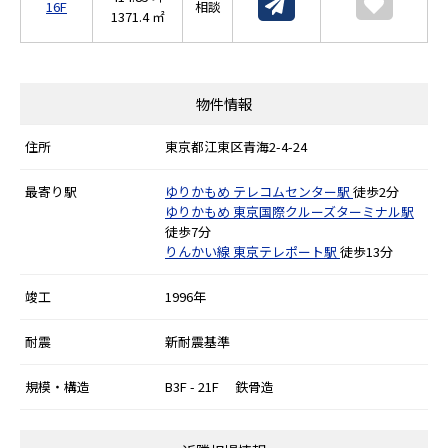
16F
相談
1371.4 ㎡
物件情報
住所
東京都江東区青海2-4-24
最寄り駅
ゆりかもめ
テレコムセンター駅
徒歩2分
ゆりかもめ
東京国際クルーズターミナル駅
徒歩7分
りんかい線
東京テレポート駅
徒歩13分
竣工
1996年
耐震
新耐震基準
規模・構造
B3F - 21F 鉄骨造