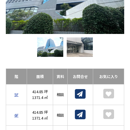
階
面積
賃料
お問合せ
お気に入り
414.85 坪
5F
相談
1371.4 ㎡
414.85 坪
6F
相談
1371.4 ㎡