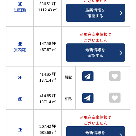
ございません
3F
336.51 坪
1112.43 ㎡
最新情報を
(1区画)
確認する
※現在空室情報は
ございません
4F
147.58 坪
487.87 ㎡
最新情報を
(B区画)
確認する
414.85 坪
5F
相談
1371.4 ㎡
414.85 坪
6F
相談
1371.4 ㎡
※現在空室情報は
ございません
207.42 坪
7F
685.68 ㎡
最新情報を