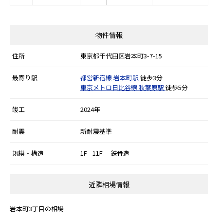
物件情報
住所
東京都千代田区岩本町3-7-15
最寄り駅
都営新宿線
岩本町駅
徒歩3分
東京メトロ日比谷線
秋葉原駅
徒歩5分
竣工
2024年
耐震
新耐震基準
規模・構造
1F - 11F 鉄骨造
近隣相場情報
岩本町3丁目の相場