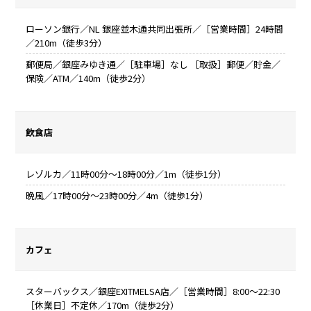
ローソン銀行／NL 銀座並木通共同出張所／［営業時間］24時間
／210m（徒歩3分）
郵便局／銀座みゆき通／［駐車場］なし ［取扱］郵便／貯金／
保険／ATM／140m（徒歩2分）
飲食店
レゾルカ／11時00分～18時00分／1m（徒歩1分）
晩風／17時00分～23時00分／4m（徒歩1分）
カフェ
スターバックス／銀座EXITMELSA店／［営業時間］8:00～22:30
［休業日］不定休／170m（徒歩2分）