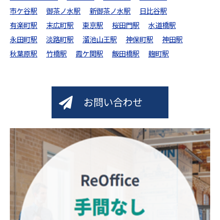
市ケ谷駅
御茶ノ水駅
新御茶ノ水駅
日比谷駅
有楽町駅
末広町駅
東京駅
桜田門駅
水道橋駅
永田町駅
淡路町駅
溜池山王駅
神保町駅
神田駅
秋葉原駅
竹橋駅
霞ケ関駅
飯田橋駅
麹町駅
お問い合わせ