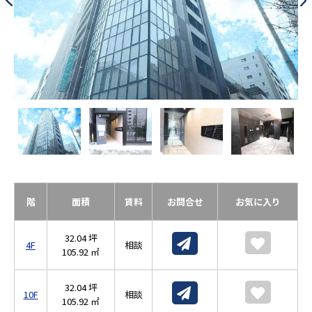
階
面積
賃料
お問合せ
お気に入り
32.04 坪
4F
相談
105.92 ㎡
32.04 坪
10F
相談
105.92 ㎡