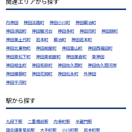
関連エリアから探す
内神田
神田淡路町
神田小川町
神田鍛冶町
神田須田町
神田駿河台
神田多町
神田司町
神田錦町
神田美土代町
岩本町
鍛冶町
神田岩本町
神田北乗物町
神田紺屋町
神田富山町
神田西福田町
神田東松下町
神田東紺屋町
神田美倉町
東神田
神田相生町
神田和泉町
神田佐久間町
神田佐久間河岸
神田練塀町
神田花岡町
神田松永町
外神田
神田平河町
駅から探す
九段下駅
二重橋前駅
内幸町駅
半蔵門駅
国会議事堂前駅
大手町駅
小川町駅
岩本町駅