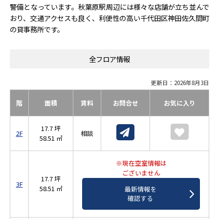
警備となっています。秋葉原駅周辺には様々な店舗が立ち並んで
おり、交通アクセスも良く、利便性の高い千代田区神田佐久間町
の貸事務所です。
全フロア情報
更新日：2026年8月3日
階
面積
賃料
お問合せ
お気に入り
17.7 坪
2F
相談
58.51 ㎡
※現在空室情報は
ございません
17.7 坪
3F
58.51 ㎡
最新情報を
確認する