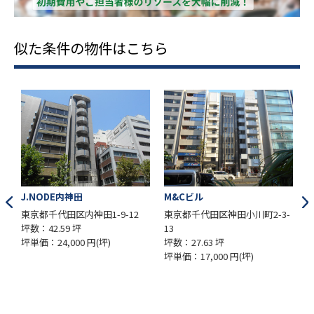
似た条件の物件はこちら
M&Cビル
新八光ビル
-12
東京都千代田区神田小川町2-3-
東京都千代田区内神田3-22-9
13
坪数：44.17 坪
坪数：27.63 坪
坪単価：20,000 円(坪)
坪単価：17,000 円(坪)