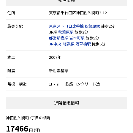
住所
東京都千代田区神田佐久間町2-12
最寄り駅
東京メトロ日比谷線
秋葉原駅
徒歩2分
JR線
秋葉原駅
徒歩3分
都営新宿線
岩本町駅
徒歩5分
JR中央･総武線
浅草橋駅
徒歩6分
竣工
2007年
耐震
新耐震基準
規模・構造
1F - 7F 鉄筋コンクリート造
近隣相場情報
神田佐久間町2丁目の相場
17466
円 (坪)