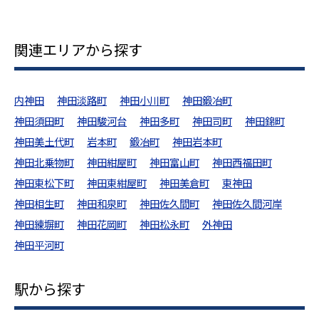
関連エリアから探す
内神田
神田淡路町
神田小川町
神田鍛冶町
神田須田町
神田駿河台
神田多町
神田司町
神田錦町
神田美土代町
岩本町
鍛冶町
神田岩本町
神田北乗物町
神田紺屋町
神田富山町
神田西福田町
神田東松下町
神田東紺屋町
神田美倉町
東神田
神田相生町
神田和泉町
神田佐久間町
神田佐久間河岸
神田練塀町
神田花岡町
神田松永町
外神田
神田平河町
駅から探す