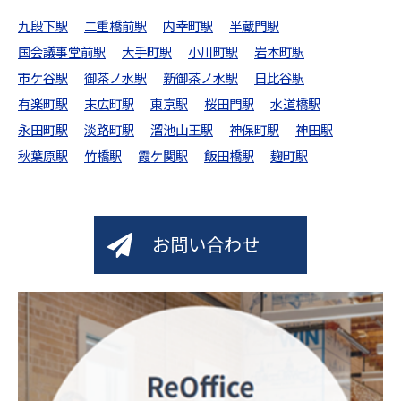
九段下駅
二重橋前駅
内幸町駅
半蔵門駅
国会議事堂前駅
大手町駅
小川町駅
岩本町駅
市ケ谷駅
御茶ノ水駅
新御茶ノ水駅
日比谷駅
有楽町駅
末広町駅
東京駅
桜田門駅
水道橋駅
永田町駅
淡路町駅
溜池山王駅
神保町駅
神田駅
秋葉原駅
竹橋駅
霞ケ関駅
飯田橋駅
麹町駅
お問い合わせ