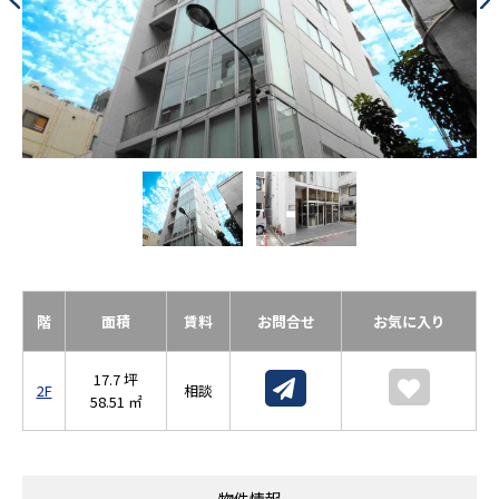
階
面積
賃料
お問合せ
お気に入り
17.7 坪
2F
相談
58.51 ㎡
物件情報