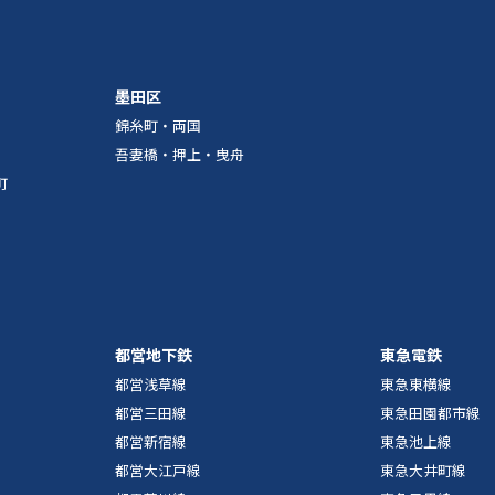
墨田区
錦糸町・両国
吾妻橋・押上・曳舟
町
都営地下鉄
東急電鉄
都営浅草線
東急東横線
都営三田線
東急田園都市線
都営新宿線
東急池上線
都営大江戸線
東急大井町線