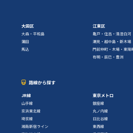
大田区
江東区
大森・平和島
亀戸・住吉・清澄白河
蒲田
潮見・越中島・新木場
馬込
門前仲町・木場・東陽
有明・辰巳・豊洲
路線から探す
JR線
東京メトロ
山手線
銀座線
京浜東北線
丸ノ内線
埼京線
日比谷線
湘南新宿ライン
東西線