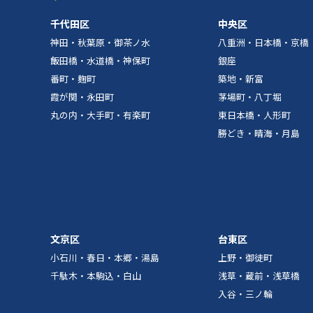
千代田区
中央区
神田・秋葉原・御茶ノ水
八重洲・日本橋・京橋
飯田橋・水道橋・神保町
銀座
番町・麹町
築地・新富
霞が関・永田町
茅場町・八丁堀
丸の内・大手町・有楽町
東日本橋・人形町
勝どき・晴海・月島
文京区
台東区
小石川・春日・本郷・湯島
上野・御徒町
千駄木・本駒込・白山
浅草・蔵前・浅草橋
入谷・三ノ輪