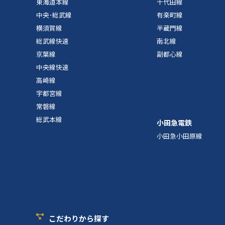
東海道本線
千代田線
中央･総武線
有楽町線
横須賀線
半蔵門線
総武線快速
南北線
京葉線
副都心線
中央線快速
高崎線
宇都宮線
常磐線
総武本線
小田急電鉄
小田急小田原線
こだわりから探す