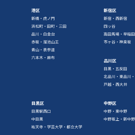
港区
新宿区
新橋・虎ノ門
新宿・西新宿
浜松町・田町・三田
四ッ谷
品川・白金台
高田馬場・早稲田
赤坂・溜池山王
市ヶ谷・神楽坂
青山・表参道
六本木・麻布
品川区
目黒・五反田
北品川・東品川・
戸越・西大井
目黒区
中野区
目黒駅西口
中野・東中野
中目黒
中野坂上・新中野
祐天寺・学芸大学・都立大学