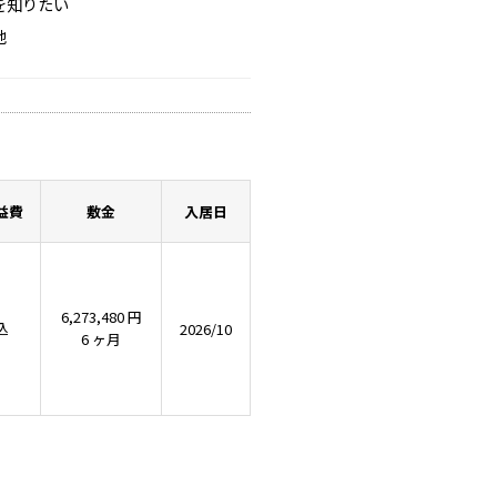
を知りたい
他
益費
敷金
入居日
6,273,480 円
込
2026/10
6 ヶ月