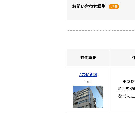
お問い合わせ種別
必須
物件概要
AZXIA両国
東京都墨
7F
JR中央･
都営大江