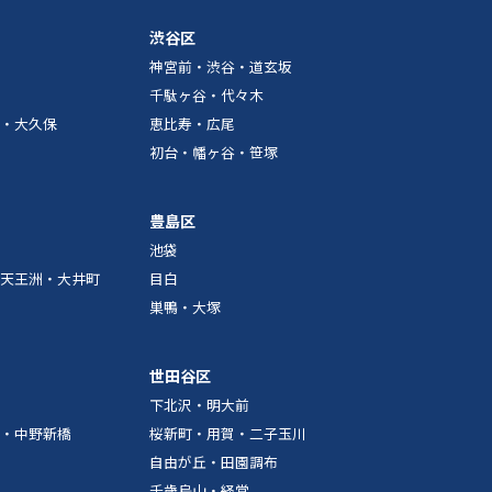
渋谷区
神宮前・渋谷・道玄坂
千駄ヶ谷・代々木
・大久保
恵比寿・広尾
初台・幡ヶ谷・笹塚
豊島区
池袋
天王洲・大井町
目白
巣鴨・大塚
世田谷区
下北沢・明大前
・中野新橋
桜新町・用賀・二子玉川
自由が丘・田園調布
千歳烏山・経堂