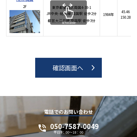
2F
東京都墨田区両国4-38-1
45.46 坪
JR中央･総武線
両国駅
徒歩2分
1984年
150.28 ㎡
都営大江戸線
両国駅
徒歩3分
scrollable
電話でのお問い合わせ
050-7587-0049
平日9：00～18：00