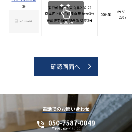
3F
東京都墨田区東向島2-32-22
69.58 坪
京成押上線
京成曳舟駅
徒歩3分
2004年
230 ㎡
東武伊勢崎線
曳舟駅
徒歩2分
scrollable
電話でのお問い合わせ
050-7587-0049
平日9：00～18：00